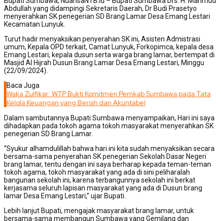
Bupati Sumbawa, NuansaNTB.id – Bupati Sumbawa Drs. H. Mahmud
Abdullah yang didampingi Sekretaris Daerah, Dr Budi Prasetyo
menyerahkan SK penegerian SD Brang Lamar Desa Emang Lestari
Kecamatan Lunyuk.
Turut hadir menyaksikan penyerahan SK ini, Asisten Admistrasi
umum, Kepala OPD terkait, Camat Lunyuk, Forkopimca, kepala desa
Emang Lestari, kepala dusun serta warga brang lamar, bertempat di
Masjid Al Hijrah Dusun Brang Lamar Desa Emang Lestari, Minggu
(22/09/2024).
Baca Juga
Waka Zulfikar: WTP Bukti Komitmen Pemkab Sumbawa pada Tata
Kelola Keuangan yang Bersih dan Akuntabel
Dalam sambutannya Bupati Sumbawa menyampaikan, Hari ini saya
dihadapkan pada tokoh agama tokoh masyarakat menyerahkan SK
penegerian SD Brang Lamar.
“Syukur alhamdulillah bahwa hari ini kita sudah menyaksikan secara
bersama-sama penyerahan SK penegerian Sekolah Dasar Negeri
brang lamar, tentu dengan ini saya berharap kepada teman-teman
tokoh agama, tokoh masyarakat yang ada di sini peliharalah
bangunan sekolah ini, karena terbangunnya sekolah ini berkat
kerjasama seluruh lapisan masyarakat yang ada di Dusun brang
lamar Desa Emang Lestari,” ujar Bupati.
Lebih lanjut Bupati, mengajak masyarakat brang lamar, untuk
bersama-sama membangun Sumbawa yang Gemilang dan