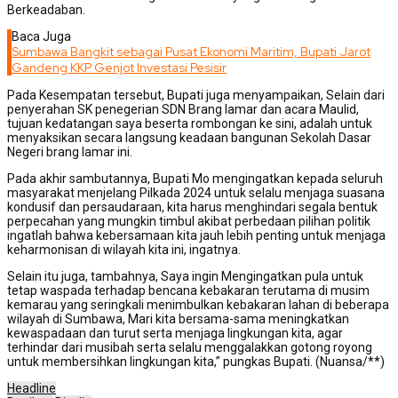
Berkeadaban.
Baca Juga
Sumbawa Bangkit sebagai Pusat Ekonomi Maritim, Bupati Jarot
Gandeng KKP Genjot Investasi Pesisir
Pada Kesempatan tersebut, Bupati juga menyampaikan, Selain dari
penyerahan SK penegerian SDN Brang lamar dan acara Maulid,
tujuan kedatangan saya beserta rombongan ke sini, adalah untuk
menyaksikan secara langsung keadaan bangunan Sekolah Dasar
Negeri brang lamar ini.
Pada akhir sambutannya, Bupati Mo mengingatkan kepada seluruh
masyarakat menjelang Pilkada 2024 untuk selalu menjaga suasana
kondusif dan persaudaraan, kita harus menghindari segala bentuk
perpecahan yang mungkin timbul akibat perbedaan pilihan politik
ingatlah bahwa kebersamaan kita jauh lebih penting untuk menjaga
keharmonisan di wilayah kita ini, ingatnya.
Selain itu juga, tambahnya, Saya ingin Mengingatkan pula untuk
tetap waspada terhadap bencana kebakaran terutama di musim
kemarau yang seringkali menimbulkan kebakaran lahan di beberapa
wilayah di Sumbawa, Mari kita bersama-sama meningkatkan
kewaspadaan dan turut serta menjaga lingkungan kita, agar
terhindar dari musibah serta selalu menggalakkan gotong royong
untuk membersihkan lingkungan kita,” pungkas Bupati. (Nuansa/**)
Headline