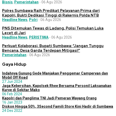
Bisnis
,
Pemerintahan
-
06 Agu 2026
Polres Sumbawa Raih Predikat Pelayanan Prima dari
Kapolri, Bukti Dedikasi Tinggi di Rakernis Polda NTB
Headline News
,
Polri
-
06 Agu 2026
PNS Ditemukan Tewas di Ladang, Polisi Temukan Luka
Lecet di Jari
Headline News
,
PERISTIWA
-
06 Agu 2026
Perkuat Kolaborasi, Bupati Sumbawa: “Jangan Tunggu
Bencana, Desa Garda Terdepan Mitigasi!”
Pemerintahan
-
06 Agu 2026
Gaya Hidup
Indahnya Gunung Gede Manjakan Penggemar Campervan dan
Mobil Off Road
27 Jun 2024
Jaga Kebersihan, Kapolsek Rhee Bersama Personil Laksanakan
Kurve di Sekitar Mako
06 Feb 2024
Kapolri dan Panglima TNI Jadi Pemeran Wayang Orang
16 Jan 2023
Diskon Hingga 50%, 3Second Famili Store Kini Hadir di Sumbawa
24 Des 2022