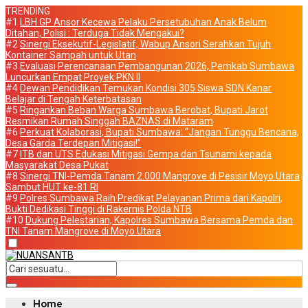
TRENDING
#1
LBH GP Ansor Kecewa Pelaku Persetubuhan Anak Belum
Ditahan, Polisi : Terduga Tidak Mengakui?
#2
Sinergi Eksekutif-Legislatif, Wabup Ansori Serahkan Tujuh
Kontainer Sampah untuk Utan
#3
Evaluasi Perencanaan Pembangunan 2026, Pemkab Sumbawa
Luncurkan Empat Proyek PKN II
#4
Dewan Pendidikan Temukan Kondisi 305 Siswa SDN Kanar
Belajar di Tengah Keterbatasan
#5
Ringankan Beban Warga Sumbawa Berobat, Bupati Jarot
Resmikan Rumah Singgah BAZNAS di Mataram
#6
Perkuat Kolaborasi, Bupati Sumbawa: “Jangan Tunggu Bencana,
Desa Garda Terdepan Mitigasi!”
#7
ITB dan UTS Edukasi Mitigasi Gempa dan Tsunami kepada
Masyarakat Desa Pukat
#8
Sinergi TNI-Pemda Tanam 2.000 Mangrove di Pesisir Moyo Utara
Sambut HUT ke-81 RI
#9
Polres Sumbawa Raih Predikat Pelayanan Prima dari Kapolri,
Bukti Dedikasi Tinggi di Rakernis Polda NTB
#10
Dukung Pelestarian, Kapolres Sumbawa Bersama Pemda dan
TNI Tanam Mangrove di Moyo Utara
Home