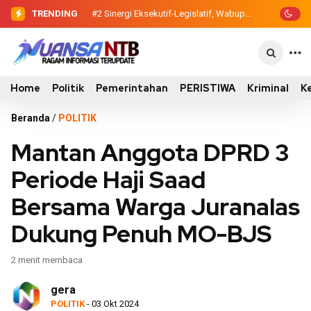
TRENDING
#2
Sinergi Eksekutif-Legislatif, Wabup
Ansori Serahkan Tujuh Kontainer
Sampah untuk Utan
Home
Politik
Pemerintahan
PERISTIWA
Kriminal
K
Beranda
/
POLITIK
Mantan Anggota DPRD 3
Periode Haji Saad
Bersama Warga Juranalas
Dukung Penuh MO-BJS
2 menit membaca
gera
POLITIK
- 03 Okt 2024