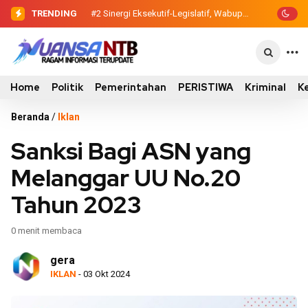
TRENDING
#2
Sinergi Eksekutif-Legislatif, Wabup
Ansori Serahkan Tujuh Kontainer
Sampah untuk Utan
Home
Politik
Pemerintahan
PERISTIWA
Kriminal
K
Beranda
/
Iklan
Sanksi Bagi ASN yang
Melanggar UU No.20
Tahun 2023
0 menit membaca
gera
IKLAN
- 03 Okt 2024