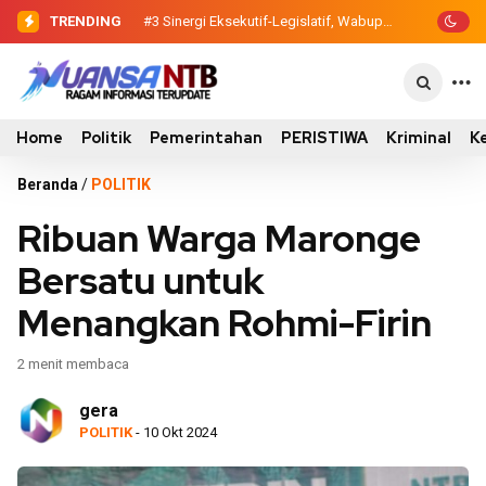
TRENDING
#3
Sinergi Eksekutif-Legislatif, Wabup
Ansori Serahkan Tujuh Kontainer
Sampah untuk Utan
Home
Politik
Pemerintahan
PERISTIWA
Kriminal
K
Beranda
/
POLITIK
Ribuan Warga Maronge
Bersatu untuk
Menangkan Rohmi-Firin
2 menit membaca
gera
POLITIK
- 10 Okt 2024