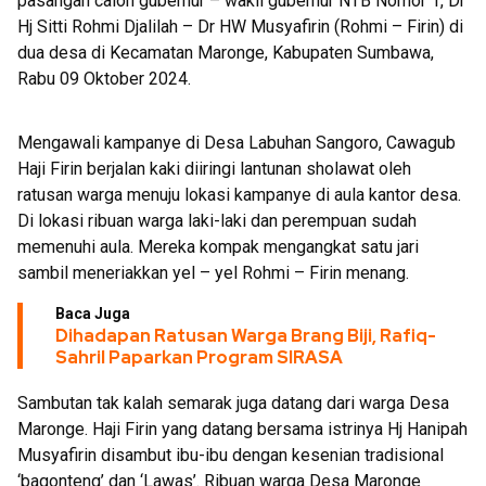
pasangan calon gubernur – wakil gubernur NTB Nomor 1, Dr
Hj Sitti Rohmi Djalilah – Dr HW Musyafirin (Rohmi – Firin) di
dua desa di Kecamatan Maronge, Kabupaten Sumbawa,
Rabu 09 Oktober 2024.
Mengawali kampanye di Desa Labuhan Sangoro, Cawagub
Haji Firin berjalan kaki diiringi lantunan sholawat oleh
ratusan warga menuju lokasi kampanye di aula kantor desa.
Di lokasi ribuan warga laki-laki dan perempuan sudah
memenuhi aula. Mereka kompak mengangkat satu jari
sambil meneriakkan yel – yel Rohmi – Firin menang.
Baca Juga
Dihadapan Ratusan Warga Brang Biji, Rafiq-
Sahril Paparkan Program SIRASA
Sambutan tak kalah semarak juga datang dari warga Desa
Maronge. Haji Firin yang datang bersama istrinya Hj Hanipah
Musyafirin disambut ibu-ibu dengan kesenian tradisional
‘bagonteng’ dan ‘Lawas’. Ribuan warga Desa Maronge