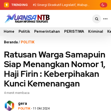
TRENDING
#2
#3
Dewan Pendidikan Temukan Kondisi
Sinergi Eksekutif-Legislatif,
Wabup Ansori Serahkan Tujuh Kontainer
305 Siswa SDN Kanar Belajar di Tengah
Sampah untuk Utan
Keterbatasan
Home
Politik
Pemerintahan
PERISTIWA
Kriminal
K
Beranda
/
POLITIK
Ratusan Warga Samapuin
Siap Menangkan Nomor 1,
Haji Firin : Keberpihakan
Kunci Kemenangan
4 menit membaca
gera
POLITIK
- 11 Okt 2024