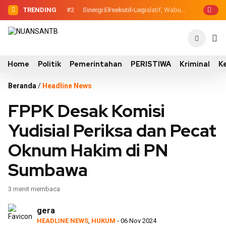
TRENDING
#2
#3
Evaluasi Perencanaan Pembangunan
Sinergi Eksekutif-Legislatif,
Wabup Ansori Serahkan Tujuh Kontainer
2026, Pemkab Sumbawa Luncurkan
Sampah untuk Utan
Empat Proyek PKN II
Home
Politik
Pemerintahan
PERISTIWA
Kriminal
K
Beranda
/
Headline News
FPPK Desak Komisi
Yudisial Periksa dan Pecat
Oknum Hakim di PN
Sumbawa
3 menit membaca
gera
HEADLINE NEWS
,
HUKUM
- 06 Nov 2024