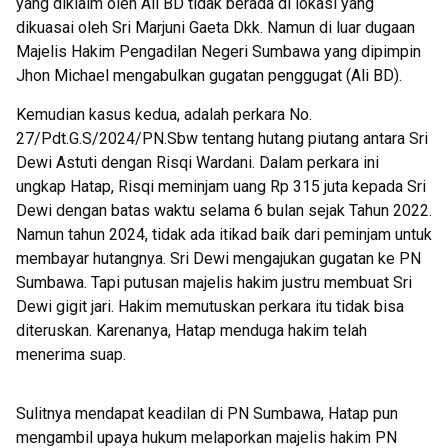
yang diklaim oleh Ali BD tidak berada di lokasi yang
dikuasai oleh Sri Marjuni Gaeta Dkk. Namun di luar dugaan
Majelis Hakim Pengadilan Negeri Sumbawa yang dipimpin
Jhon Michael mengabulkan gugatan penggugat (Ali BD).
Kemudian kasus kedua, adalah perkara No.
27/Pdt.G.S/2024/PN.Sbw tentang hutang piutang antara Sri
Dewi Astuti dengan Risqi Wardani. Dalam perkara ini
ungkap Hatap, Risqi meminjam uang Rp 315 juta kepada Sri
Dewi dengan batas waktu selama 6 bulan sejak Tahun 2022.
Namun tahun 2024, tidak ada itikad baik dari peminjam untuk
membayar hutangnya. Sri Dewi mengajukan gugatan ke PN
Sumbawa. Tapi putusan majelis hakim justru membuat Sri
Dewi gigit jari. Hakim memutuskan perkara itu tidak bisa
diteruskan. Karenanya, Hatap menduga hakim telah
menerima suap.
Sulitnya mendapat keadilan di PN Sumbawa, Hatap pun
mengambil upaya hukum melaporkan majelis hakim PN