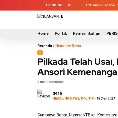
TRENDING
#1
LBH GP Ansor Kecewa Pel
#2
Sinergi Eksekutif-Legis
#3
Evaluasi Perencanaan 
Home
Politik
Pemerintahan
PERI
#4
Dewan Pendidikan Temuk
Beranda
/
Headline News
#5
Ringankan Beban Warga
Pilkada Telah Usai
Mataram
#6
ITB dan UTS Edukasi Mi
Ansori Kemenanga
#7
Perkuat Kolaborasi, Bup
#8
Sinergi TNI-Pemda Tanam
3 menit membaca
#9
Polres Sumbawa Raih Pred
gera
HEADLINE NEWS
,
POLITIK
- 18 Des 2024
NTB
#10
Dukung Pelestarian, 
Sumbawa Besar, NuansaNTB.id- Kontestasi P