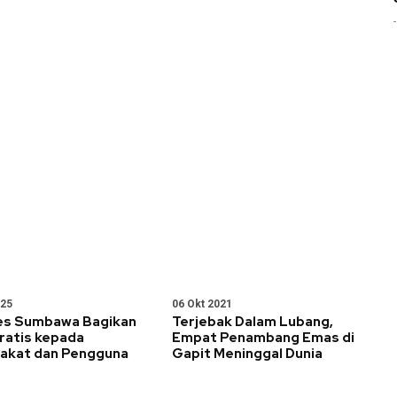
025
06 Okt 2021
es Sumbawa Bagikan
Terjebak Dalam Lubang,
Gratis kepada
Empat Penambang Emas di
akat dan Pengguna
Gapit Meninggal Dunia