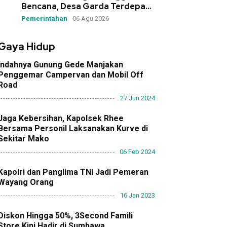
Bencana, Desa Garda Terdepan
Mitigasi!”
Pemerintahan
-
06 Agu 2026
Gaya Hidup
Indahnya Gunung Gede Manjakan
Penggemar Campervan dan Mobil Off
Road
27 Jun 2024
Jaga Kebersihan, Kapolsek Rhee
Bersama Personil Laksanakan Kurve di
Sekitar Mako
06 Feb 2024
Kapolri dan Panglima TNI Jadi Pemeran
Wayang Orang
16 Jan 2023
Diskon Hingga 50%, 3Second Famili
Store Kini Hadir di Sumbawa