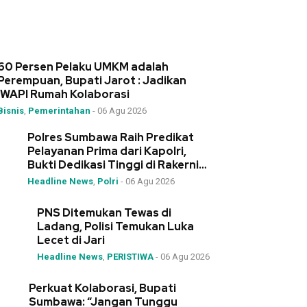
60 Persen Pelaku UMKM adalah
Perempuan, Bupati Jarot : Jadikan
IWAPI Rumah Kolaborasi
Bisnis
,
Pemerintahan
-
06 Agu 2026
Polres Sumbawa Raih Predikat
Pelayanan Prima dari Kapolri,
Bukti Dedikasi Tinggi di Rakernis
Polda NTB
Headline News
,
Polri
-
06 Agu 2026
PNS Ditemukan Tewas di
Ladang, Polisi Temukan Luka
Lecet di Jari
Headline News
,
PERISTIWA
-
06 Agu 2026
Perkuat Kolaborasi, Bupati
Sumbawa: “Jangan Tunggu