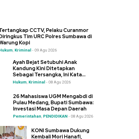
Tertangkap CCTV, Pelaku Curanmor
Diringkus Tim URC Polres Sumbawa di
Warung Kopi
Hukum
,
Kriminal
-
09 Agu 2026
Ayah Bejat Setubuhi Anak
Kandung Kini Ditetapkan
Sebagai Tersangka, Ini Kata
Kapolres Sumbawa
Hukum
,
Kriminal
-
08 Agu 2026
26 Mahasiswa UGM Mengabdi di
Pulau Medang, Bupati Sumbawa:
Investasi Masa Depan Daerah
Pemerintahan
,
PENDIDIKAN
-
08 Agu 2026
KONI Sumbawa Dukung
Kembali Mori Hanafi,