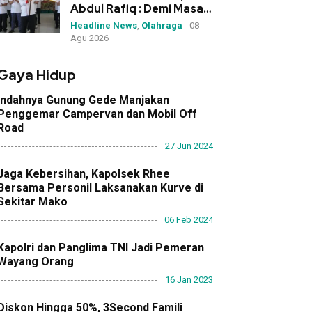
Abdul Rafiq : Demi Masa
Depan Olahraga NTB
Headline News
,
Olahraga
-
08
Agu 2026
Gaya Hidup
Indahnya Gunung Gede Manjakan
Penggemar Campervan dan Mobil Off
Road
27 Jun 2024
Jaga Kebersihan, Kapolsek Rhee
Bersama Personil Laksanakan Kurve di
Sekitar Mako
06 Feb 2024
Kapolri dan Panglima TNI Jadi Pemeran
Wayang Orang
16 Jan 2023
Diskon Hingga 50%, 3Second Famili