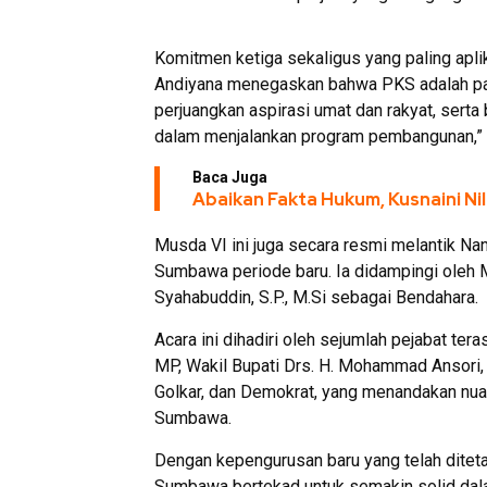
Komitmen ketiga sekaligus yang paling apl
Andiyana menegaskan bahwa PKS adalah parta
perjuangkan aspirasi umat dan rakyat, ser
dalam menjalankan program pembangunan,” u
Baca Juga
Abaikan Fakta Hukum, Kusnaini Ni
Musda VI ini juga secara resmi melantik N
Sumbawa periode baru. Ia didampingi oleh 
Syahabuddin, S.P., M.Si sebagai Bendahara.
Acara ini dihadiri oleh sejumlah pejabat tera
MP, Wakil Bupati Drs. H. Mohammad Ansori, s
Golkar, dan Demokrat, yang menandakan nuan
Sumbawa.
Dengan kepengurusan baru yang telah ditet
Sumbawa bertekad untuk semakin solid dal