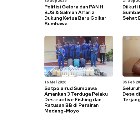
30 Sep 2025
21 Sep 2
Politisi Gelora dan PAN H
Diikuti
BJS & Salman Alfarizi
Sumbaw
Dukung Ketua Baru Golkar
Sehat
Sumbawa
16 Mei 2026
05 Feb 2
Satpolairud Sumbawa
Seluru
Amankan 3 Terduga Pelaku
Desa d
Destructive Fishing dan
Terjang
Ratusan BB di Perairan
Medang-Moyo