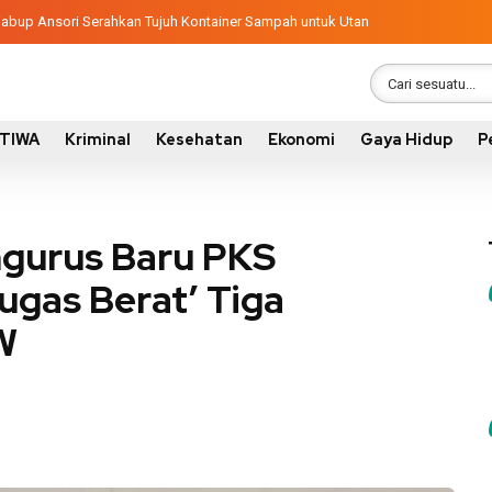
ngunan 2026, Pemkab Sumbawa Luncurkan Empat Proyek PKN II
latif, Wabup Ansori Serahkan Tujuh Kontainer Sampah untuk Utan
STIWA
Kriminal
Kesehatan
Ekonomi
Gaya Hidup
P
ngurus Baru PKS
gas Berat’ Tiga
W