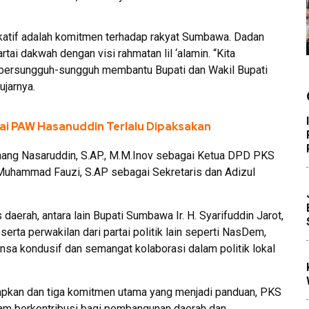
ikatif adalah komitmen terhadap rakyat Sumbawa. Dadan
i dakwah dengan visi rahmatan lil ‘alamin. “Kita
ta bersungguh-sungguh membantu Bupati dan Wakil Bupati
jarnya.
lai PAW Hasanuddin Terlalu Dipaksakan
anang Nasaruddin, S.AP., M.M.Inov sebagai Ketua DPD PKS
Muhammad Fauzi, S.AP sebagai Sekretaris dan Adizul
s daerah, antara lain Bupati Sumbawa Ir. H. Syarifuddin Jarot,
erta perwakilan dari partai politik lain seperti NasDem,
sa kondusif dan semangat kolaborasi dalam politik lokal
apkan dan tiga komitmen utama yang menjadi panduan, PKS
am berkontribusi bagi pembangunan daerah dan