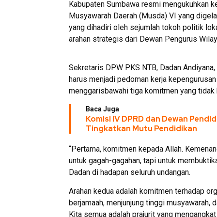
Kabupaten Sumbawa resmi mengukuhkan ke
Musyawarah Daerah (Musda) VI yang digelar
yang dihadiri oleh sejumlah tokoh politik l
arahan strategis dari Dewan Pengurus Wil
Sekretaris DPW PKS NTB, Dadan Andiyana, 
harus menjadi pedoman kerja kepengurusan
menggarisbawahi tiga komitmen yang tidak b
Baca Juga
Komisi IV DPRD dan Dewan Pendi
Tingkatkan Mutu Pendidikan
“Pertama, komitmen kepada Allah. Kemenanga
untuk gagah-gagahan, tapi untuk membukti
Dadan di hadapan seluruh undangan.
Arahan kedua adalah komitmen terhadap org
berjamaah, menjunjung tinggi musyawarah, da
Kita semua adalah prajurit yang mengangka