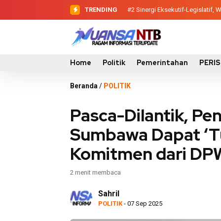
TRENDING
#2
#3
Evaluasi Perencanaan Pemba
Sinergi Eksekutif-Legis
Home
Politik
Pemerintahan
PERI
Beranda
/
POLITIK
Pasca-Dilantik, Pe
Sumbawa Dapat ‘Tu
Komitmen dari DP
2 menit membaca
Sahril
POLITIK
- 07 Sep 2025