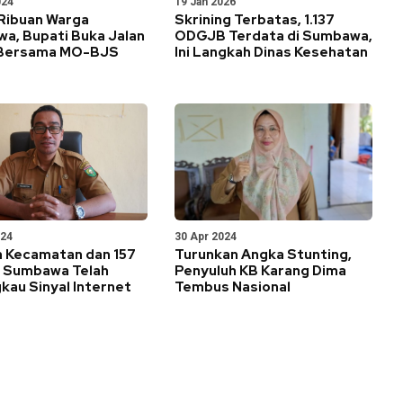
024
19 Jan 2026
 Ribuan Warga
Skrining Terbatas, 1.137
a, Bupati Buka Jalan
ODGJB Terdata di Sumbawa,
 Bersama MO-BJS
Ini Langkah Dinas Kesehatan
024
30 Apr 2024
h Kecamatan dan 157
Turunkan Angka Stunting,
i Sumbawa Telah
Penyuluh KB Karang Dima
kau Sinyal Internet
Tembus Nasional