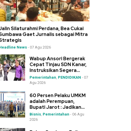
Jalin Silaturahmi Perdana, Bea Cukai
Sumbawa Gaet Jurnalis sebagai Mitra
Strategis
Headline News
-
07 Agu 2026
Wabup Ansori Bergerak
Cepat Tinjau SDN Kanar,
Instruksikan Segera
Pengadaan Meja-Kursi
Pemerintahan
,
PENDIDIKAN
-
07
Agu 2026
60 Persen Pelaku UMKM
adalah Perempuan,
Bupati Jarot : Jadikan
IWAPI Rumah Kolaborasi
Bisnis
,
Pemerintahan
-
06 Agu
2026