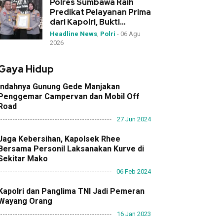
Polres Sumbawa Raih
Predikat Pelayanan Prima
dari Kapolri, Bukti
Dedikasi Tinggi di
Headline News
,
Polri
-
06 Agu
Rakernis Polda NTB
2026
Gaya Hidup
Indahnya Gunung Gede Manjakan
Penggemar Campervan dan Mobil Off
Road
27 Jun 2024
Jaga Kebersihan, Kapolsek Rhee
Bersama Personil Laksanakan Kurve di
Sekitar Mako
06 Feb 2024
Kapolri dan Panglima TNI Jadi Pemeran
Wayang Orang
16 Jan 2023