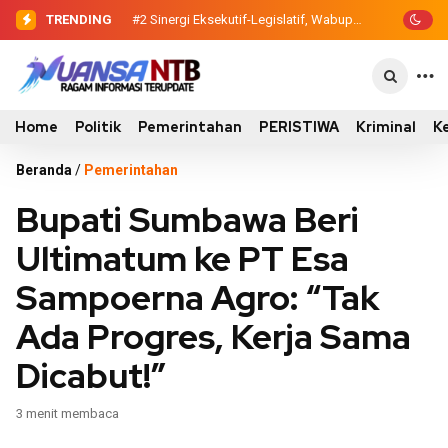
TRENDING
#2
Sinergi Eksekutif-Legislatif, Wabup
Ansori Serahkan Tujuh Kontainer
Sampah untuk Utan
Home
Politik
Pemerintahan
PERISTIWA
Kriminal
K
Beranda
/
Pemerintahan
Bupati Sumbawa Beri
Ultimatum ke PT Esa
Sampoerna Agro: “Tak
Ada Progres, Kerja Sama
Dicabut!”
3 menit membaca