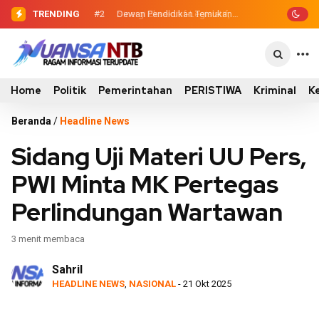
TRENDING
#2
#3
Sinergi Eksekutif-Legislatif, Wabup
Dewan Pendidikan Temukan
Kondisi 305 Siswa SDN Kanar Belajar di
Ansori Serahkan Tujuh Kontainer
Tengah Keterbatasan
Sampah untuk Utan
Home
Politik
Pemerintahan
PERISTIWA
Kriminal
K
Beranda
/
Headline News
Sidang Uji Materi UU Pers,
PWI Minta MK Pertegas
Perlindungan Wartawan
3 menit membaca
Sahril
HEADLINE NEWS
,
NASIONAL
- 21 Okt 2025