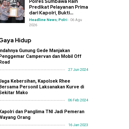
Polres Sumbawa Raih
Predikat Pelayanan Prima
dari Kapolri, Bukti
Dedikasi Tinggi di
Headline News
,
Polri
-
06 Agu
Rakernis Polda NTB
2026
Gaya Hidup
Indahnya Gunung Gede Manjakan
Penggemar Campervan dan Mobil Off
Road
27 Jun 2024
Jaga Kebersihan, Kapolsek Rhee
Bersama Personil Laksanakan Kurve di
Sekitar Mako
06 Feb 2024
Kapolri dan Panglima TNI Jadi Pemeran
Wayang Orang
16 Jan 2023