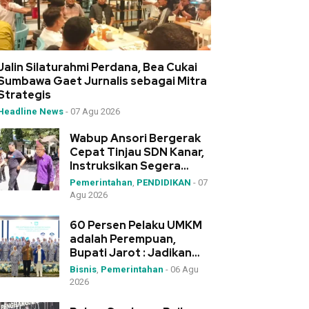
Jalin Silaturahmi Perdana, Bea Cukai
Sumbawa Gaet Jurnalis sebagai Mitra
Strategis
Headline News
-
07 Agu 2026
Wabup Ansori Bergerak
Cepat Tinjau SDN Kanar,
Instruksikan Segera
Pengadaan Meja-Kursi
Pemerintahan
,
PENDIDIKAN
-
07
Agu 2026
60 Persen Pelaku UMKM
adalah Perempuan,
Bupati Jarot : Jadikan
IWAPI Rumah Kolaborasi
Bisnis
,
Pemerintahan
-
06 Agu
2026