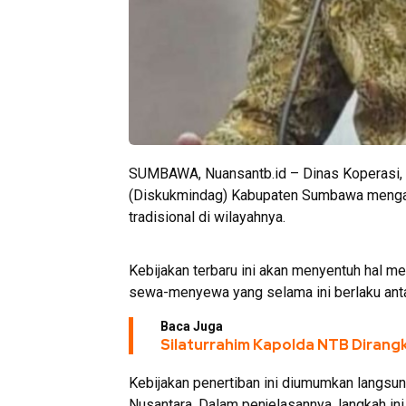
SUMBAWA, Nuansantb.id – Dinas Koperasi, 
(Diskukmindag) Kabupaten Sumbawa mengam
tradisional di wilayahnya.
Kebijakan terbaru ini akan menyentuh hal men
sewa-menyewa yang selama ini berlaku ant
Baca Juga
Silaturrahim Kapolda NTB Diran
Kebijakan penertiban ini diumumkan langsu
Nusantara. Dalam penjelasannya, langkah in