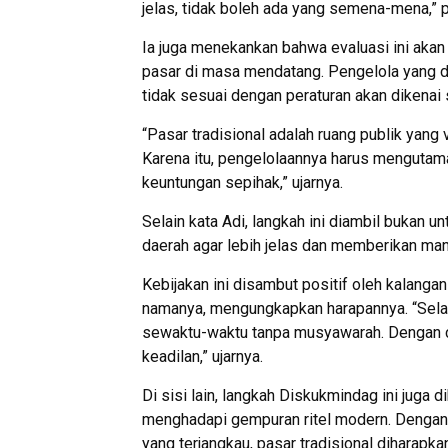
jelas, tidak boleh ada yang semena-mena,” pa
Ia juga menekankan bahwa evaluasi ini akan 
pasar di masa mendatang. Pengelola yang di
tidak sesuai dengan peraturan akan dikenai s
“Pasar tradisional adalah ruang publik yang 
Karena itu, pengelolaannya harus mengutam
keuntungan sepihak,” ujarnya.
Selain kata Adi, langkah ini diambil bukan
daerah agar lebih jelas dan memberikan man
Kebijakan ini disambut positif oleh kalang
namanya, mengungkapkan harapannya. “Selama
sewaktu-waktu tanpa musyawarah. Dengan c
keadilan,” ujarnya.
Di sisi lain, langkah Diskukmindag ini juga 
menghadapi gempuran ritel modern. Dengan t
yang terjangkau, pasar tradisional diharapk