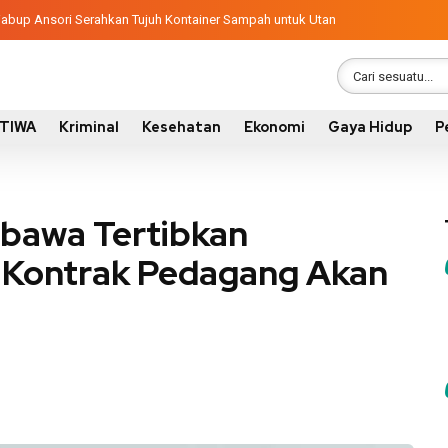
ndisi 305 Siswa SDN Kanar Belajar di Tengah Keterbatasan
latif, Wabup Ansori Serahkan Tujuh Kontainer Sampah untuk Utan
STIWA
Kriminal
Kesehatan
Ekonomi
Gaya Hidup
P
bawa Tertibkan
, Kontrak Pedagang Akan