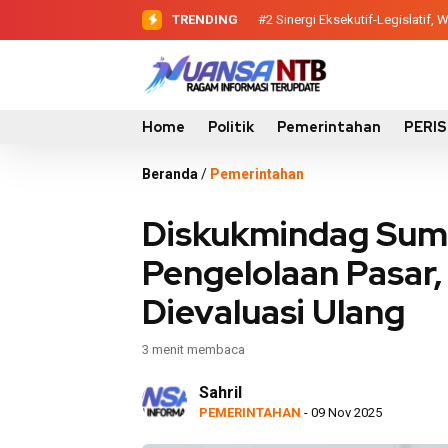
TRENDING
#2
#3
Dewan Pendidikan Temukan Ko
Sinergi Eksekutif-Legis
Home
Politik
Pemerintahan
PERI
Beranda
/
Pemerintahan
Diskukmindag Sum
Pengelolaan Pasar
Dievaluasi Ulang
3 menit membaca
Sahril
PEMERINTAHAN
- 09 Nov 2025