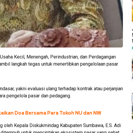
Usaha Kecil, Menengah, Perindustrian, dan Perdagangan
bil langkah tegas untuk menertibkan pengelolaan pasar
dasar, yakni evaluasi ulang terhadap kontrak atau perjanjian
ara pengelola pasar dan pedagang.
gkaikan Doa Bersama Para Tokoh NU dan NW
ng oleh Kepala Diskukmindag Kabupaten Sumbawa, E.S. Adi
i ditempuh untuk menciptakan ekosistem pasar yang sehat,