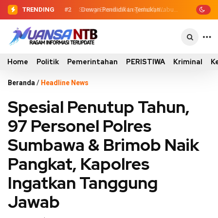
TRENDING
#2
#3
Sinergi Eksekutif-Legislatif, Wabup
Dewan Pendidikan Temukan
Kondisi 305 Siswa SDN Kanar Belajar di
Ansori Serahkan Tujuh Kontainer
Tengah Keterbatasan
Sampah untuk Utan
Home
Politik
Pemerintahan
PERISTIWA
Kriminal
K
Beranda
/
Headline News
Spesial Penutup Tahun,
97 Personel Polres
Sumbawa & Brimob Naik
Pangkat, Kapolres
Ingatkan Tanggung
Jawab