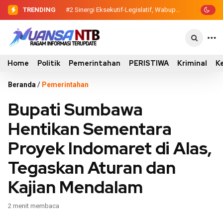
TRENDING
#2
#3
Dewan Pendidikan Temukan Kondisi
Sinergi Eksekutif-Legislatif,
Wabup Ansori Serahkan Tujuh Kontainer
305 Siswa SDN Kanar Belajar di Tengah
Sampah untuk Utan
Keterbatasan
Home
Politik
Pemerintahan
PERISTIWA
Kriminal
K
Beranda
/
Pemerintahan
Bupati Sumbawa
Hentikan Sementara
Proyek Indomaret di Alas,
Tegaskan Aturan dan
Kajian Mendalam
2 menit membaca