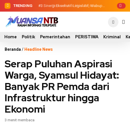
TRENDING
#2
#3
Sinergi Eksekutif-Legislatif, Wabup
Dewan Pendidikan Temukan
Kondisi 305 Siswa SDN Kanar Belajar di
Ansori Serahkan Tujuh Kontainer
Tengah Keterbatasan
Sampah untuk Utan
Home
Politik
Pemerintahan
PERISTIWA
Kriminal
K
Beranda
/
Headline News
Serap Puluhan Aspirasi
Warga, Syamsul Hidayat:
Banyak PR Pemda dari
Infrastruktur hingga
Ekonomi
3 menit membaca