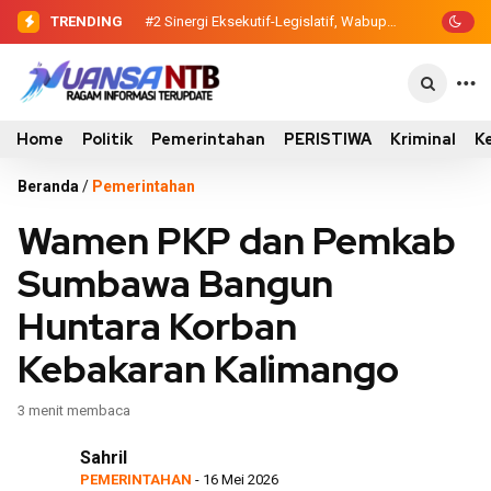
TRENDING
#2
#3
Sinergi Eksekutif-Legislatif, Wabup
Dewan Pendidikan Temukan
Ansori Serahkan Tujuh Kontainer
Kondisi 305 Siswa SDN Kanar Belajar di
Sampah untuk Utan
Tengah Keterbatasan
Home
Politik
Pemerintahan
PERISTIWA
Kriminal
K
Beranda
/
Pemerintahan
Wamen PKP dan Pemkab
Sumbawa Bangun
Huntara Korban
Kebakaran Kalimango
3 menit membaca
Sahril
PEMERINTAHAN
- 16 Mei 2026