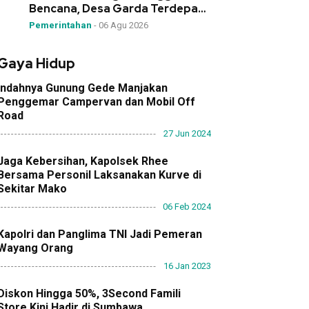
Bencana, Desa Garda Terdepan
Mitigasi!”
Pemerintahan
-
06 Agu 2026
Gaya Hidup
Indahnya Gunung Gede Manjakan
Penggemar Campervan dan Mobil Off
Road
27 Jun 2024
Jaga Kebersihan, Kapolsek Rhee
Bersama Personil Laksanakan Kurve di
Sekitar Mako
06 Feb 2024
Kapolri dan Panglima TNI Jadi Pemeran
Wayang Orang
16 Jan 2023
Diskon Hingga 50%, 3Second Famili
Store Kini Hadir di Sumbawa