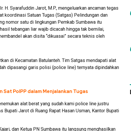
. H. Syarafuddin Jarot, M.P., mengeluarkan ancaman tegas
at koordinasi Satuan Tugas (Satgas) Pelindungan dan
ng nomor satu di lingkungan Pemkab Sumbawa itu
asil tebangan liar wajib dicacah hingga tak bernilai,
membandel akan disita “dikuasai” secara teknis oleh
tkan di Kecamatan Batulanteh. Tim Satgas mendapati alat
h dipasangi garis polisi (police line) ternyata dipindahkan
n Sat PolPP dalam Menjalankan Tugas
enemukan alat berat yang sudah kami police line justru
gas Bupati Jarot di Ruang Rapat Hasan Usman, Kantor Bupati
, Kajari, dan Ketua PN Sumbawa itu langsung menghasilkan