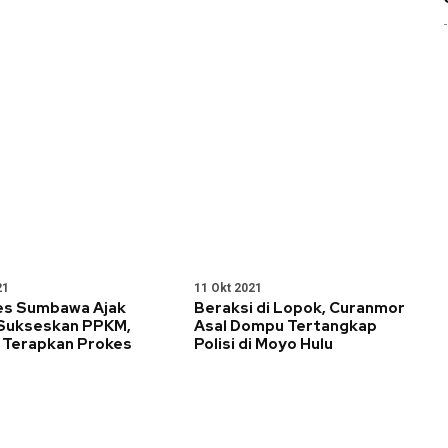
21
11 Okt 2021
es Sumbawa Ajak
Beraksi di Lopok, Curanmor
Sukseskan PPKM,
Asal Dompu Tertangkap
n Terapkan Prokes
Polisi di Moyo Hulu