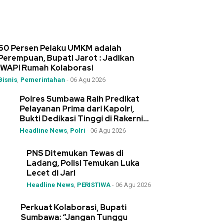
60 Persen Pelaku UMKM adalah
Perempuan, Bupati Jarot : Jadikan
IWAPI Rumah Kolaborasi
Bisnis
,
Pemerintahan
-
06 Agu 2026
Polres Sumbawa Raih Predikat
Pelayanan Prima dari Kapolri,
Bukti Dedikasi Tinggi di Rakernis
Polda NTB
Headline News
,
Polri
-
06 Agu 2026
PNS Ditemukan Tewas di
Ladang, Polisi Temukan Luka
Lecet di Jari
Headline News
,
PERISTIWA
-
06 Agu 2026
Perkuat Kolaborasi, Bupati
Sumbawa: “Jangan Tunggu