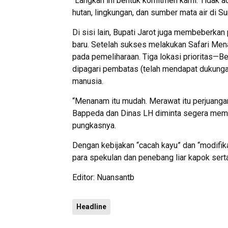
“Langkah ini bentuk komitmen kami. Tidak
hutan, lingkungan, dan sumber mata air di S
Di sisi lain, Bupati Jarot juga membeberka
baru. Setelah sukses melakukan Safari Mena
pada pemeliharaan. Tiga lokasi prioritas—B
dipagari pembatas (telah mendapat dukung
manusia.
“Menanam itu mudah. Merawat itu perjuangan
Bappeda dan Dinas LH diminta segera memat
pungkasnya.
Dengan kebijakan “cacah kayu” dan “modifik
para spekulan dan penebang liar kapok ser
Editor: Nuansantb
Headline