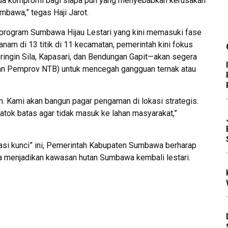
 ada kompromi bagi siapa pun yang menyebabkan kerusakan
umbawa,” tegas Haji Jarot.
n program Sumbawa Hijau Lestari yang kini memasuki fase
nam di 13 titik di 11 kecamatan, pemerintah kini fokus
eringin Sila, Kapasari, dan Bendungan Gapit—akan segera
an Pemprov NTB) untuk mencegah gangguan ternak atau
. Kami akan bangun pagar pengaman di lokasi strategis.
ok batas agar tidak masuk ke lahan masyarakat,”
asi kunci” ini, Pemerintah Kabupaten Sumbawa berharap
ta menjadikan kawasan hutan Sumbawa kembali lestari.