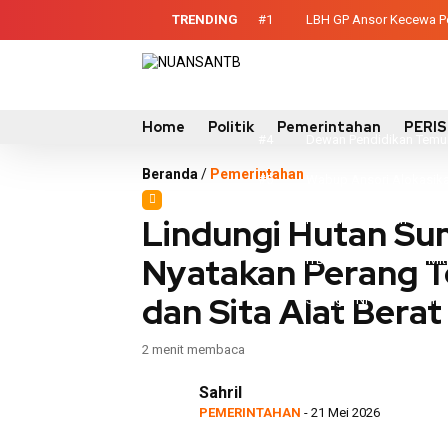
TRENDING
#1
LBH GP Ansor Kecewa Pel
#2
Sinergi Eksekutif-Legis
#3
Evaluasi Perencanaan 
Home
Politik
Pemerintahan
PERI
#4
Dewan Pendidikan Temuk
Beranda
/
Pemerintahan
#5
Wabup Ansori Alokasika
Lindungi Hutan Su
#6
Ringankan Beban Warga
Nyatakan Perang T
Mataram
#7
ITB dan UTS Edukasi Mi
dan Sita Alat Berat
#8
Sinergi TNI-Pemda Tanam
#9
Perkuat Kolaborasi, Bup
2 menit membaca
#10
Polres Sumbawa Raih Pre
Sahril
PEMERINTAHAN
- 21 Mei 2026
NTB