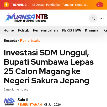
TRENDING
#2
#3
Dewan Pendidikan Temukan
Sinergi Eksekutif-Legislatif,
…
Kondisi 305 Siswa SDN Kanar Belajar di
Wabup Ansori Serahkan Tujuh Kontainer
Tengah Keterbatasan
Sampah untuk Utan
Home
Politik
Pemerintahan
PERISTIWA
Kriminal
K
Beranda
/
Pemerintahan
Investasi SDM Unggul,
Bupati Sumbawa Lepas
25 Calon Magang ke
Negeri Sakura Jepang
2 menit membaca
Sahril
PEMERINTAHAN
- 03 Jun 2026