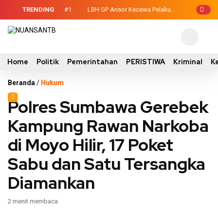
TRENDING
#1
LBH GP Ansor Kecewa Pelaku
-Legislatif, Wabup
Persetubuhan Anak Belum Ditahan, Polisi
uh Kontainer
: Terduga Tidak Mengakui?
Home
Politik
Pemerintahan
PERISTIWA
Kriminal
K
Beranda
/
Hukum
Polres Sumbawa Gerebek
Kampung Rawan Narkoba
di Moyo Hilir, 17 Poket
Sabu dan Satu Tersangka
Diamankan
2 menit membaca