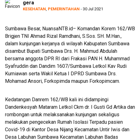
gera
Rumah Kolaborasi
KESEHATAN
,
PEMERINTAHAN
- 30 Jul 2021
Sumbawa Besar, NuansaNTB.id– Komandan Korem 162/WB
Brigjen TNI Ahmad Rizal Ramdhani, S.Sos. SH. M.Han.,
dalam kunjungan kerjanya di wilayah Kabupaten Sumbawa
disambut Bupati Sumbawa Drs. H. Mahmud Abdulah
bersama anggota DPR RI dari Frakasi PAN H. Muhammad
Syafruddin dan Dandim 1607/Sumbawa Letkol Kav Rudi
Kurniawan serta Wakil Ketua I DPRD Sumbawa Drs.
Mohamad Ansori, Forkopimda maupun Forkopimcam.
Kedatangan Danrem 162/WB kali ini didampingi
Dandenkesyah Mataram Letkol Ckm dr. I Gusti Gd Artika dan
rombongan untuk melaksanakan kunjungan sekaligus
melakukan pengecekan Rumah Isolasi Terpadu pasien
Covid-19 di Kantor Desa Nijang Kecamatan Untir Iwis dan
Desa Labuhan Sumbawa Kecamatan Labuhan Badas