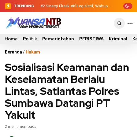
TRENDING
#2
#3
Evaluasi Perencanaan Pembangunan
Sinergi Eksekutif-Legislatif,
Wabup Ansori Serahkan Tujuh Kontainer
2026, Pemkab Sumbawa Luncurkan
Sampah untuk Utan
Empat Proyek PKN II
Home
Politik
Pemerintahan
PERISTIWA
Kriminal
K
Beranda
/
Hukum
Sosialisasi Keamanan dan
Keselamatan Berlalu
Lintas, Satlantas Polres
Sumbawa Datangi PT
Yakult
2 menit membaca