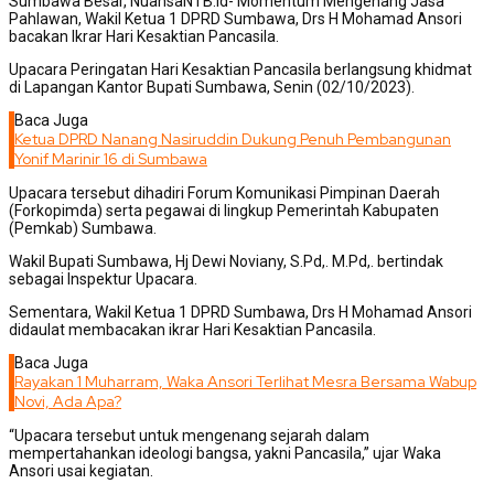
Sumbawa Besar, NuansaNTB.id- Momentum Mengenang Jasa
Pahlawan, Wakil Ketua 1 DPRD Sumbawa, Drs H Mohamad Ansori
bacakan Ikrar Hari Kesaktian Pancasila.
Upacara Peringatan Hari Kesaktian Pancasila berlangsung khidmat
di Lapangan Kantor Bupati Sumbawa, Senin (02/10/2023).
Baca Juga
Ketua DPRD Nanang Nasiruddin Dukung Penuh Pembangunan
Yonif Marinir 16 di Sumbawa
Upacara tersebut dihadiri Forum Komunikasi Pimpinan Daerah
(Forkopimda) serta pegawai di lingkup Pemerintah Kabupaten
(Pemkab) Sumbawa.
Wakil Bupati Sumbawa, Hj Dewi Noviany, S.Pd,. M.Pd,. bertindak
sebagai Inspektur Upacara.
Sementara, Wakil Ketua 1 DPRD Sumbawa, Drs H Mohamad Ansori
didaulat membacakan ikrar Hari Kesaktian Pancasila.
Baca Juga
Rayakan 1 Muharram, Waka Ansori Terlihat Mesra Bersama Wabup
Novi, Ada Apa?
“Upacara tersebut untuk mengenang sejarah dalam
mempertahankan ideologi bangsa, yakni Pancasila,” ujar Waka
Ansori usai kegiatan.