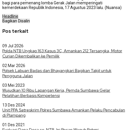
bagi para pemenang lomba Gerak Jalan memperingati
kemerdekaan Republik Indonesia, 17 Agustus 2023 lalu. (Nuansa)
Headline
Bagikan
Disalin
Pos terkait
09 Jul 2026
Polda NTB Ungkap 163 Kasus 3C, Amankan 212 Tersangka, Motor
Curian Dikembalikan ke Pemilik
02 Mar 2026
Polsek Labuan Badas dan Bhayangkari Bagikan Takjil untuk
Pengguna Jalan
03 Mei 2023
Wujudkan 10 Ribu Lapangan Kerja, Pemda Sumbawa Gelar
Pelatihan Berbasis Kompetensi
13 Des 2024
Unit PPA Satreskrim Polres Sumbawa Amankan Pelaku Pencabulan
di Plampang
01 Des 2021
Evaluasi Dana Desa se-NTB, Ini Pesan Wagub Rohmi