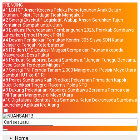
TRENDING
#1
LBH GP Ansor Kecewa Pelaku Persetubuhan Anak Belum
Ditahan, Polisi : Terduga Tidak Mengakui?
#2
Sinergi Eksekutif-Legislatif, Wabup Ansori Serahkan Tujuh
Kontainer Sampah untuk Utan
#3
Evaluasi Perencanaan Pembangunan 2026, Pemkab Sumbawa
Luncurkan Empat Proyek PKN II
#4
Dewan Pendidikan Temukan Kondisi 305 Siswa SDN Kanar
Belajar di Tengah Keterbatasan
#5
ITB dan UTS Edukasi Mitigasi Gempa dan Tsunami kepada
Masyarakat Desa Pukat
#6
Perkuat Kolaborasi, Bupati Sumbawa: “Jangan Tunggu Bencana,
Desa Garda Terdepan Mitigasi!”
#7
Sinergi TNI-Pemda Tanam 2.000 Mangrove di Pesisir Moyo Utara
Sambut HUT ke-81 RI
#8
Polres Sumbawa Raih Predikat Pelayanan Prima dari Kapolri,
Bukti Dedikasi Tinggi di Rakernis Polda NTB
#9
Dukung Pelestarian, Kapolres Sumbawa Bersama Pemda dan
TNI Tanam Mangrove di Moyo Utara
#10
Digitalisasi Identitas Tau Samawa, Ketua Dekranasda Sumbawa
Launching Aplikasi Kre Alang
Home