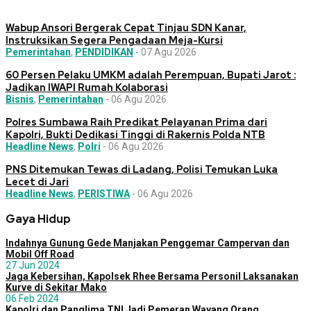
Wabup Ansori Bergerak Cepat Tinjau SDN Kanar,
Instruksikan Segera Pengadaan Meja-Kursi
Pemerintahan
,
PENDIDIKAN
-
07 Agu 2026
60 Persen Pelaku UMKM adalah Perempuan, Bupati Jarot :
Jadikan IWAPI Rumah Kolaborasi
Bisnis
,
Pemerintahan
-
06 Agu 2026
Polres Sumbawa Raih Predikat Pelayanan Prima dari
Kapolri, Bukti Dedikasi Tinggi di Rakernis Polda NTB
Headline News
,
Polri
-
06 Agu 2026
PNS Ditemukan Tewas di Ladang, Polisi Temukan Luka
Lecet di Jari
Headline News
,
PERISTIWA
-
06 Agu 2026
Gaya Hidup
Indahnya Gunung Gede Manjakan Penggemar Campervan dan
Mobil Off Road
27 Jun 2024
Jaga Kebersihan, Kapolsek Rhee Bersama Personil Laksanakan
Kurve di Sekitar Mako
06 Feb 2024
Kapolri dan Panglima TNI Jadi Pemeran Wayang Orang