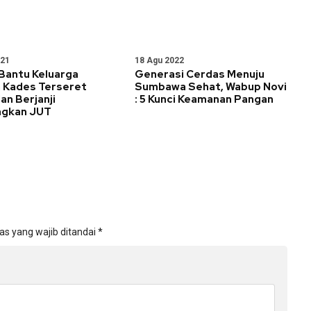
021
18 Agu 2022
 Bantu Keluarga
Generasi Cerdas Menuju
 Kades Terseret
Sumbawa Sehat, Wabup Novi
dan Berjanji
: 5 Kunci Keamanan Pangan
ngkan JUT
as yang wajib ditandai
*