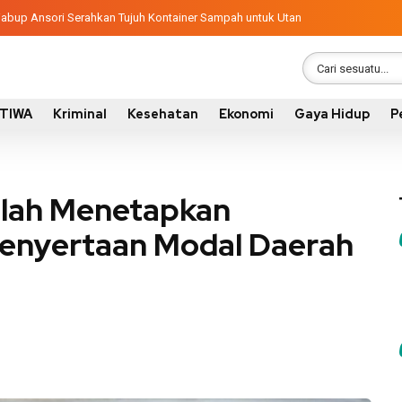
ngunan 2026, Pemkab Sumbawa Luncurkan Empat Proyek PKN II
latif, Wabup Ansori Serahkan Tujuh Kontainer Sampah untuk Utan
STIWA
Kriminal
Kesehatan
Ekonomi
Gaya Hidup
P
lah Menetapkan
enyertaan Modal Daerah