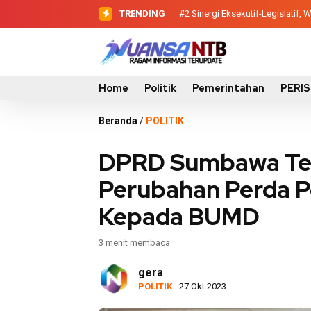
TRENDING
#2
#3
Evaluasi Perencanaan Pemba
Sinergi Eksekutif-Legis
Home
Politik
Pemerintahan
PERI
Beranda
/
POLITIK
DPRD Sumbawa Te
Perubahan Perda P
Kepada BUMD
3 menit membaca
gera
POLITIK
- 27 Okt 2023