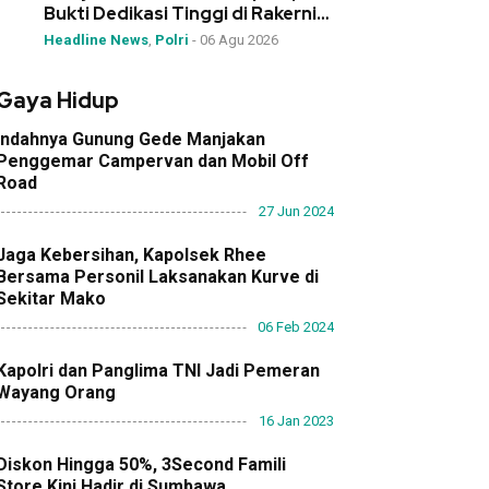
Bukti Dedikasi Tinggi di Rakernis
Polda NTB
Headline News
,
Polri
-
06 Agu 2026
Gaya Hidup
Indahnya Gunung Gede Manjakan
Penggemar Campervan dan Mobil Off
Road
27 Jun 2024
Jaga Kebersihan, Kapolsek Rhee
Bersama Personil Laksanakan Kurve di
Sekitar Mako
06 Feb 2024
Kapolri dan Panglima TNI Jadi Pemeran
Wayang Orang
16 Jan 2023
Diskon Hingga 50%, 3Second Famili
Store Kini Hadir di Sumbawa