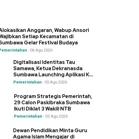
Alokasikan Anggaran, Wabup Ansori
Wajibkan Setiap Kecamatan di
Sumbawa Gelar Festival Budaya
Pemerintahan
-
06 Agu 2026
Digitalisasi Identitas Tau
Samawa, Ketua Dekranasda
Sumbawa Launching Aplikasi Kre
Alang
Pemerintahan
-
05 Agu 2026
Program Strategis Pemerintah,
29 Calon Paskibraka Sumbawa
Ikuti Diklat 3 Wakili NTB
Pemerintahan
-
05 Agu 2026
Dewan Pendidikan Minta Guru
Agama Islam Mengajar di