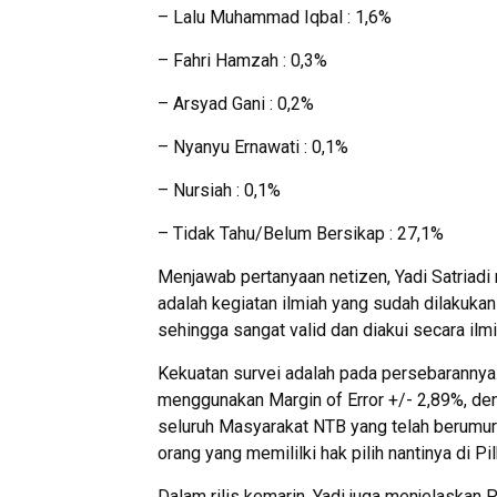
– Lalu Muhammad Iqbal : 1,6%
– Fahri Hamzah : 0,3%
– Arsyad Gani : 0,2%
– Nyanyu Ernawati : 0,1%
– Nursiah : 0,1%
– Tidak Tahu/Belum Bersikap : 27,1%
Menjawab pertanyaan netizen, Yadi Satriadi 
adalah kegiatan ilmiah yang sudah dilakuka
sehingga sangat valid dan diakui secara ilmia
Kekuatan survei adalah pada persebarannya.
menggunakan Margin of Error +/- 2,89%, d
seluruh Masyarakat NTB yang telah berumur 
orang yang memililki hak pilih nantinya di
Dalam rilis kemarin, Yadi juga menjelaskan 