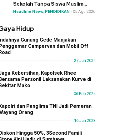
Sekolah Tanpa Siswa Muslim
Dipindahkan
Headline News
,
PENDIDIKAN
-
05 Agu 2026
Gaya Hidup
Indahnya Gunung Gede Manjakan
Penggemar Campervan dan Mobil Off
Road
27 Jun 2024
Jaga Kebersihan, Kapolsek Rhee
Bersama Personil Laksanakan Kurve di
Sekitar Mako
06 Feb 2024
Kapolri dan Panglima TNI Jadi Pemeran
Wayang Orang
16 Jan 2023
Diskon Hingga 50%, 3Second Famili
Store Kini Hadir di Sumbawa