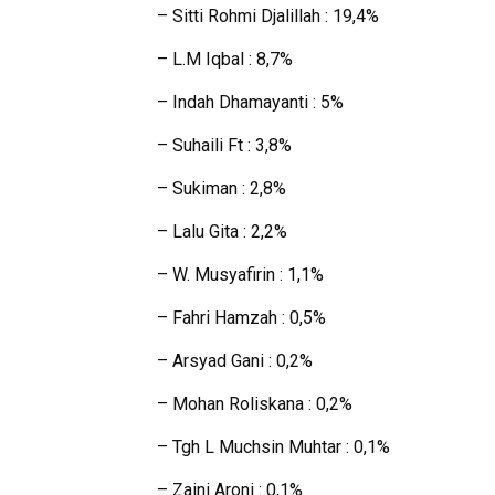
– Sitti Rohmi Djalillah : 19,4%
– L.M Iqbal : 8,7%
– Indah Dhamayanti : 5%
– Suhaili Ft : 3,8%
– Sukiman : 2,8%
– Lalu Gita : 2,2%
– W. Musyafirin : 1,1%
– Fahri Hamzah : 0,5%
– Arsyad Gani : 0,2%
– Mohan Roliskana : 0,2%
– Tgh L Muchsin Muhtar : 0,1%
– Zaini Aroni : 0,1%