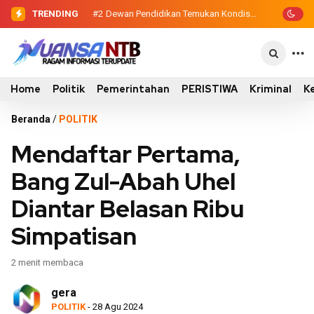
TRENDING
#2
#3
Sinergi Eksekutif-Legislatif, Wabup
Dewan Pendidikan Temukan
Kondisi 305 Siswa SDN Kanar Belajar di
Ansori Serahkan Tujuh Kontainer
Tengah Keterbatasan
Sampah untuk Utan
Home
Politik
Pemerintahan
PERISTIWA
Kriminal
K
Beranda
/
POLITIK
Mendaftar Pertama,
Bang Zul-Abah Uhel
Diantar Belasan Ribu
Simpatisan
2 menit membaca
gera
POLITIK
- 28 Agu 2024