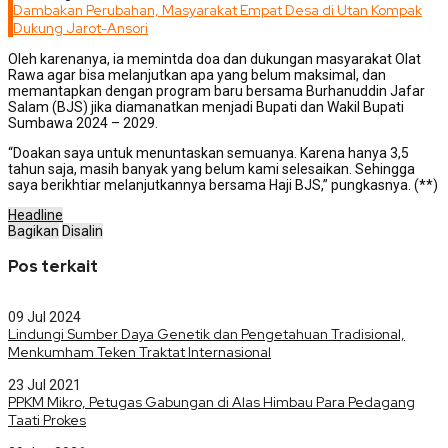
Dambakan Perubahan, Masyarakat Empat Desa di Utan Kompak
Dukung Jarot-Ansori
Oleh karenanya, ia memintda doa dan dukungan masyarakat Olat
Rawa agar bisa melanjutkan apa yang belum maksimal, dan
memantapkan dengan program baru bersama Burhanuddin Jafar
Salam (BJS) jika diamanatkan menjadi Bupati dan Wakil Bupati
Sumbawa 2024 – 2029.
“Doakan saya untuk menuntaskan semuanya. Karena hanya 3,5
tahun saja, masih banyak yang belum kami selesaikan. Sehingga
saya berikhtiar melanjutkannya bersama Haji BJS,” pungkasnya. (**)
Headline
Bagikan
Disalin
Pos terkait
09 Jul 2024
Lindungi Sumber Daya Genetik dan Pengetahuan Tradisional,
Menkumham Teken Traktat Internasional
23 Jul 2021
PPKM Mikro, Petugas Gabungan di Alas Himbau Para Pedagang
Taati Prokes