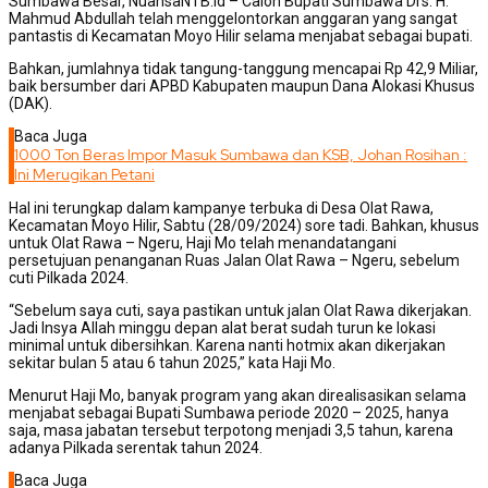
Sumbawa Besar, NuansaNTB.id – Calon Bupati Sumbawa Drs. H.
Mahmud Abdullah telah menggelontorkan anggaran yang sangat
pantastis di Kecamatan Moyo Hilir selama menjabat sebagai bupati.
Bahkan, jumlahnya tidak tangung-tanggung mencapai Rp 42,9 Miliar,
baik bersumber dari APBD Kabupaten maupun Dana Alokasi Khusus
(DAK).
Baca Juga
1000 Ton Beras Impor Masuk Sumbawa dan KSB, Johan Rosihan :
Ini Merugikan Petani
Hal ini terungkap dalam kampanye terbuka di Desa Olat Rawa,
Kecamatan Moyo Hilir, Sabtu (28/09/2024) sore tadi. Bahkan, khusus
untuk Olat Rawa – Ngeru, Haji Mo telah menandatangani
persetujuan penanganan Ruas Jalan Olat Rawa – Ngeru, sebelum
cuti Pilkada 2024.
“Sebelum saya cuti, saya pastikan untuk jalan Olat Rawa dikerjakan.
Jadi Insya Allah minggu depan alat berat sudah turun ke lokasi
minimal untuk dibersihkan. Karena nanti hotmix akan dikerjakan
sekitar bulan 5 atau 6 tahun 2025,” kata Haji Mo.
Menurut Haji Mo, banyak program yang akan direalisasikan selama
menjabat sebagai Bupati Sumbawa periode 2020 – 2025, hanya
saja, masa jabatan tersebut terpotong menjadi 3,5 tahun, karena
adanya Pilkada serentak tahun 2024.
Baca Juga