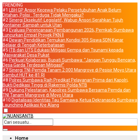
TRENDING
#1
LBH GP Ansor Kecewa Pelaku Persetubuhan Anak Belum
Ditahan, Polisi : Terduga Tidak Mengakui?
#2
Sinergi Eksekutif-Legislatif, Wabup Ansori Serahkan Tujuh
Kontainer Sampah untuk Utan
#3
Evaluasi Perencanaan Pembangunan 2026, Pemkab Sumbawa
Luncurkan Empat Proyek PKN II
#4
Dewan Pendidikan Temukan Kondisi 305 Siswa SDN Kanar
Belajar di Tengah Keterbatasan
#5
ITB dan UTS Edukasi Mitigasi Gempa dan Tsunami kepada
Masyarakat Desa Pukat
#6
Perkuat Kolaborasi, Bupati Sumbawa: “Jangan Tunggu Bencana,
Desa Garda Terdepan Mitigasi!”
#7
Sinergi TNI-Pemda Tanam 2.000 Mangrove di Pesisir Moyo Utara
Sambut HUT ke-81 RI
#8
Polres Sumbawa Raih Predikat Pelayanan Prima dari Kapolri,
Bukti Dedikasi Tinggi di Rakernis Polda NTB
#9
Dukung Pelestarian, Kapolres Sumbawa Bersama Pemda dan
TNI Tanam Mangrove di Moyo Utara
#10
Digitalisasi Identitas Tau Samawa, Ketua Dekranasda Sumbawa
Launching Aplikasi Kre Alang
Home