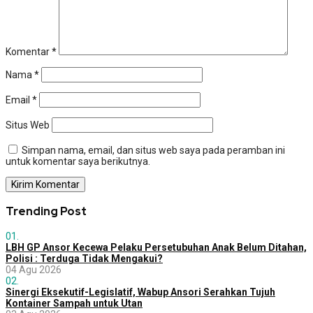
Komentar
*
Nama
*
Email
*
Situs Web
Simpan nama, email, dan situs web saya pada peramban ini
untuk komentar saya berikutnya.
Trending Post
01.
LBH GP Ansor Kecewa Pelaku Persetubuhan Anak Belum Ditahan,
Polisi : Terduga Tidak Mengakui?
04 Agu 2026
02.
Sinergi Eksekutif-Legislatif, Wabup Ansori Serahkan Tujuh
Kontainer Sampah untuk Utan