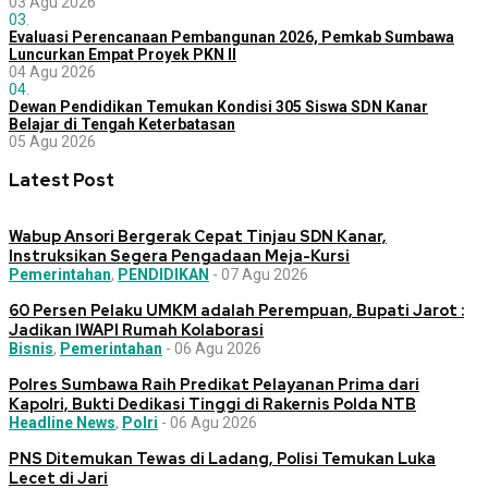
03 Agu 2026
03.
Evaluasi Perencanaan Pembangunan 2026, Pemkab Sumbawa
Luncurkan Empat Proyek PKN II
04 Agu 2026
04.
Dewan Pendidikan Temukan Kondisi 305 Siswa SDN Kanar
Belajar di Tengah Keterbatasan
05 Agu 2026
Latest Post
Wabup Ansori Bergerak Cepat Tinjau SDN Kanar,
Instruksikan Segera Pengadaan Meja-Kursi
Pemerintahan
,
PENDIDIKAN
-
07 Agu 2026
60 Persen Pelaku UMKM adalah Perempuan, Bupati Jarot :
Jadikan IWAPI Rumah Kolaborasi
Bisnis
,
Pemerintahan
-
06 Agu 2026
Polres Sumbawa Raih Predikat Pelayanan Prima dari
Kapolri, Bukti Dedikasi Tinggi di Rakernis Polda NTB
Headline News
,
Polri
-
06 Agu 2026
PNS Ditemukan Tewas di Ladang, Polisi Temukan Luka
Lecet di Jari