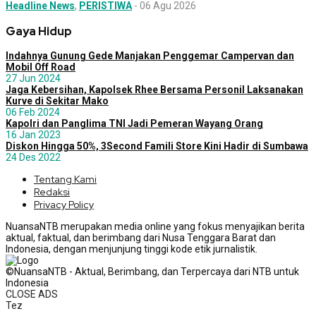
Headline News
,
PERISTIWA
-
06 Agu 2026
Gaya Hidup
Indahnya Gunung Gede Manjakan Penggemar Campervan dan
Mobil Off Road
27 Jun 2024
Jaga Kebersihan, Kapolsek Rhee Bersama Personil Laksanakan
Kurve di Sekitar Mako
06 Feb 2024
Kapolri dan Panglima TNI Jadi Pemeran Wayang Orang
16 Jan 2023
Diskon Hingga 50%, 3Second Famili Store Kini Hadir di Sumbawa
24 Des 2022
Tentang Kami
Redaksi
Privacy Policy
NuansaNTB merupakan media online yang fokus menyajikan berita
aktual, faktual, dan berimbang dari Nusa Tenggara Barat dan
Indonesia, dengan menjunjung tinggi kode etik jurnalistik.
©NuansaNTB - Aktual, Berimbang, dan Terpercaya dari NTB untuk
Indonesia
CLOSE ADS
Tez