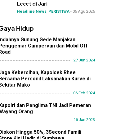
Lecet di Jari
Headline News
,
PERISTIWA
-
06 Agu 2026
Gaya Hidup
Indahnya Gunung Gede Manjakan
Penggemar Campervan dan Mobil Off
Road
27 Jun 2024
Jaga Kebersihan, Kapolsek Rhee
Bersama Personil Laksanakan Kurve di
Sekitar Mako
06 Feb 2024
Kapolri dan Panglima TNI Jadi Pemeran
Wayang Orang
16 Jan 2023
Diskon Hingga 50%, 3Second Famili
Store Kini Hadir di Sumbawa