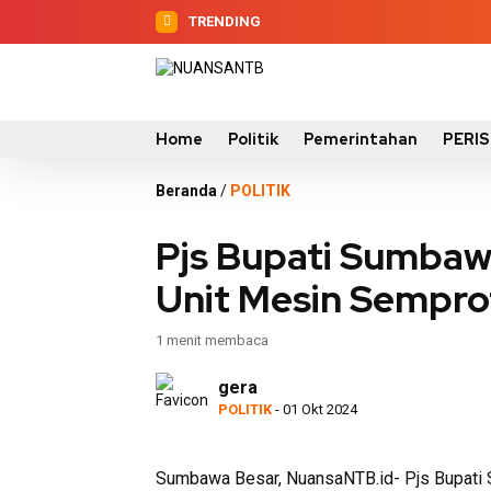
TRENDING
Home
Politik
Pemerintahan
PERI
Beranda
/
POLITIK
Pjs Bupati Sumbaw
Unit Mesin Sempro
1 menit membaca
gera
POLITIK
- 01 Okt 2024
Sumbawa Besar, NuansaNTB.id- Pjs Bupati 