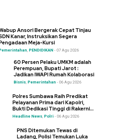
Wabup Ansori Bergerak Cepat Tinjau
SDN Kanar, Instruksikan Segera
Pengadaan Meja-Kursi
Pemerintahan
,
PENDIDIKAN
-
07 Agu 2026
60 Persen Pelaku UMKM adalah
Perempuan, Bupati Jarot :
Jadikan IWAPI Rumah Kolaborasi
Bisnis
,
Pemerintahan
-
06 Agu 2026
Polres Sumbawa Raih Predikat
Pelayanan Prima dari Kapolri,
Bukti Dedikasi Tinggi di Rakernis
Polda NTB
Headline News
,
Polri
-
06 Agu 2026
PNS Ditemukan Tewas di
Ladang, Polisi Temukan Luka