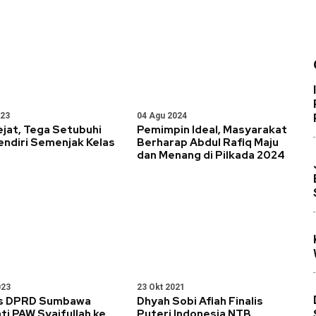
023
04 Agu 2024
jat, Tega Setubuhi
Pemimpin Ideal, Masyarakat
endiri Semenjak Kelas
Berharap Abdul Rafiq Maju
dan Menang di Pilkada 2024
023
23 Okt 2021
s DPRD Sumbawa
Dhyah Sobi Afiah Finalis
i PAW Syaifullah ke
Puteri Indonesia NTB