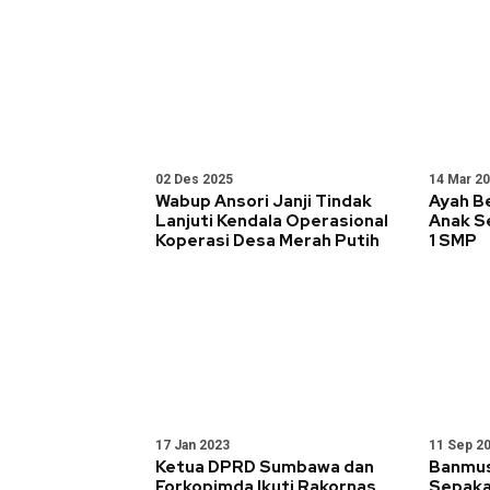
02 Des 2025
14 Mar 2
Wabup Ansori Janji Tindak
Ayah Be
Lanjuti Kendala Operasional
Anak S
Koperasi Desa Merah Putih
1 SMP
17 Jan 2023
11 Sep 2
Ketua DPRD Sumbawa dan
Banmu
Forkopimda Ikuti Rakornas
Sepakat