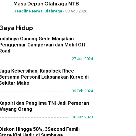
Masa Depan Olahraga NTB
Headline News
,
Olahraga
-
08 Agu 2026
Gaya Hidup
Indahnya Gunung Gede Manjakan
Penggemar Campervan dan Mobil Off
Road
27 Jun 2024
Jaga Kebersihan, Kapolsek Rhee
Bersama Personil Laksanakan Kurve di
Sekitar Mako
06 Feb 2024
Kapolri dan Panglima TNI Jadi Pemeran
Wayang Orang
16 Jan 2023
Diskon Hingga 50%, 3Second Famili
Store Kini Hadir di Sumbawa