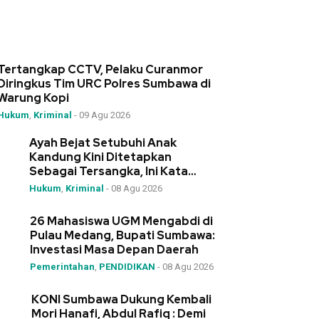
Tertangkap CCTV, Pelaku Curanmor
Diringkus Tim URC Polres Sumbawa di
Warung Kopi
Hukum
,
Kriminal
-
09 Agu 2026
Ayah Bejat Setubuhi Anak
Kandung Kini Ditetapkan
Sebagai Tersangka, Ini Kata
Kapolres Sumbawa
Hukum
,
Kriminal
-
08 Agu 2026
26 Mahasiswa UGM Mengabdi di
Pulau Medang, Bupati Sumbawa:
Investasi Masa Depan Daerah
Pemerintahan
,
PENDIDIKAN
-
08 Agu 2026
KONI Sumbawa Dukung Kembali
Mori Hanafi, Abdul Rafiq : Demi