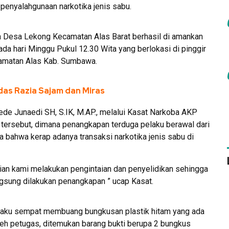
penyalahgunaan narkotika jenis sabu.
rga Desa Lekong Kecamatan Alas Barat berhasil di amankan
ada hari Minggu Pukul 12.30 Wita yang berlokasi di pinggir
camatan Alas Kab. Sumbawa.
as Razia Sajam dan Miras
 Junaedi SH, S.IK, M.AP., melalui Kasat Narkoba AKP
ersebut, dimana penangkapan terduga pelaku berawal dari
a bahwa kerap adanya transaksi narkotika jenis sabu di
ian kami melakukan pengintaian dan penyelidikan sehingga
gsung dilakukan penangkapan ” ucap Kasat.
laku sempat membuang bungkusan plastik hitam yang ada
oleh petugas, ditemukan barang bukti berupa 2 bungkus