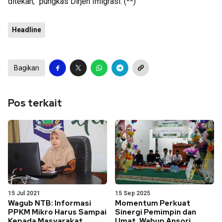
ditekan,” pungkas Dirjen Imigrasi. (**)
Headline
Bagikan
Pos terkait
15 Jul 2021
15 Sep 2025
Wagub NTB: Informasi
Momentum Perkuat
PPKM Mikro Harus Sampai
Sinergi Pemimpin dan
Kepada Masyarakat
Umat, Wabup Ansori