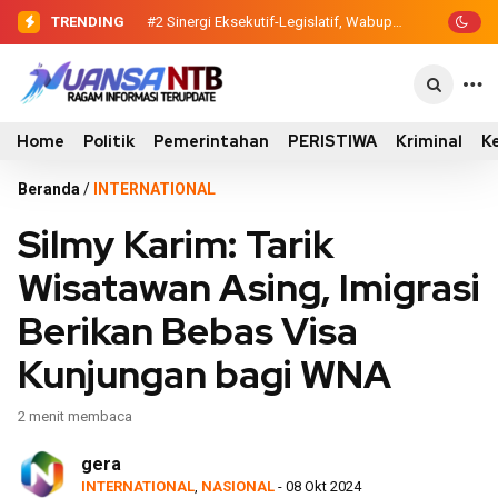
TRENDING
#2
#3
Sinergi Eksekutif-Legislatif, Wabup
Evaluasi Perencanaan
…
Ansori Serahkan Tujuh Kontainer
Pembangunan 2026, Pemkab Sumbawa
Sampah untuk Utan
Luncurkan Empat Proyek PKN II
Home
Politik
Pemerintahan
PERISTIWA
Kriminal
K
Beranda
/
INTERNATIONAL
Silmy Karim: Tarik
Wisatawan Asing, Imigrasi
Berikan Bebas Visa
Kunjungan bagi WNA
2 menit membaca
gera
INTERNATIONAL
,
NASIONAL
- 08 Okt 2024