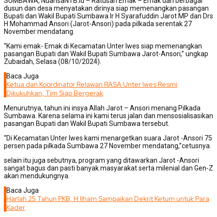
SUMBAWA, NuansaNTB.id – Ratusan Emak – Emak dari berbagai
dusun dan desa menyatakan dirinya siap memenangkan pasangan
Bupati dan Wakil Bupati Sumbawa Ir H Syarafuddin Jarot MP dan Drs
H Mohammad Ansori (Jarot-Ansori) pada pilkada serentak 27
November mendatang.
“Kami emak- Emak di Kecamatan Unter Iwes siap memenangkan
pasangan Bupati dan Wakil Bupati Sumbawa Jarot-Ansori,” ungkap
Zubaidah, Selasa (08/10/2024).
Baca Juga
Ketua dan Koordinator Relawan RASA Unter Iwes Resmi
Dikukuhkan, Tim Siap Bergerak
Menurutnya, tahun ini insya Allah Jarot – Ansori menang Pilkada
Sumbawa. Karena selama ini kami terus jalan dan mensosialisasikan
pasangan Bupati dan Wakil Bupati Sumbawa tersebut.
“Di Kecamatan Unter Iwes kami menargetkan suara Jarot -Ansori 75
persen pada pilkada Sumbawa 27 November mendatang,”cetusnya.
selain itu juga sebutnya, program yang ditawarkan Jarot -Ansori
sangat bagus dan pasti banyak masyarakat serta milenial dan Gen-Z
akan mendukungnya.
Baca Juga
Harlah 25 Tahun PKB, H Ilham Sampaikan Dekrit Ketum untuk Para
Kader