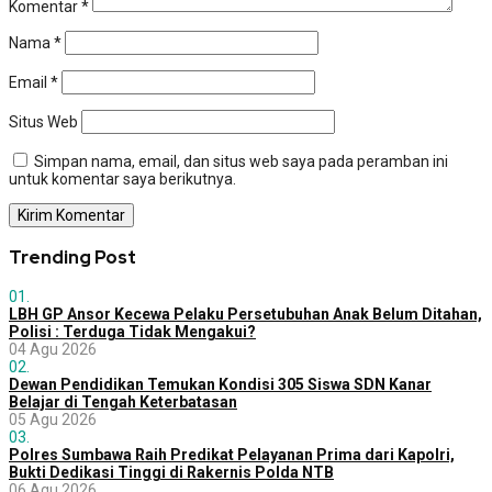
Komentar
*
Nama
*
Email
*
Situs Web
Simpan nama, email, dan situs web saya pada peramban ini
untuk komentar saya berikutnya.
Trending Post
01.
LBH GP Ansor Kecewa Pelaku Persetubuhan Anak Belum Ditahan,
Polisi : Terduga Tidak Mengakui?
04 Agu 2026
02.
Dewan Pendidikan Temukan Kondisi 305 Siswa SDN Kanar
Belajar di Tengah Keterbatasan
05 Agu 2026
03.
Polres Sumbawa Raih Predikat Pelayanan Prima dari Kapolri,
Bukti Dedikasi Tinggi di Rakernis Polda NTB
06 Agu 2026