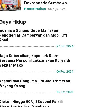
Dekranasda Sumbawa
Launching Aplikasi Kre
Pemerintahan
-
05 Agu 2026
Alang
Gaya Hidup
Indahnya Gunung Gede Manjakan
Penggemar Campervan dan Mobil Off
Road
27 Jun 2024
Jaga Kebersihan, Kapolsek Rhee
Bersama Personil Laksanakan Kurve di
Sekitar Mako
06 Feb 2024
Kapolri dan Panglima TNI Jadi Pemeran
Wayang Orang
16 Jan 2023
Diskon Hingga 50%, 3Second Famili
Store Kini Hadir di Sumbawa