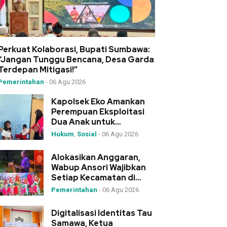
Perkuat Kolaborasi, Bupati Sumbawa:
“Jangan Tunggu Bencana, Desa Garda
Terdepan Mitigasi!”
Pemerintahan
-
06 Agu 2026
Kapolsek Eko Amankan
Perempuan Eksploitasi
Dua Anak untuk
Mengemis, Serahkan ke
Hukum
,
Sosial
-
06 Agu 2026
Dinas Sosial
Alokasikan Anggaran,
Wabup Ansori Wajibkan
Setiap Kecamatan di
Sumbawa Gelar Festival
Pemerintahan
-
06 Agu 2026
Budaya
Digitalisasi Identitas Tau
Samawa, Ketua