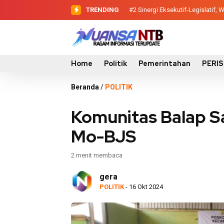
TRENDING
#2
#3
Evaluasi Perencanaan Pemba
Sinergi Eksekutif-Legis
Home
Politik
Pemerintahan
PERI
Beranda
/
POLITIK
Komunitas Balap S
Mo-BJS
2 menit membaca
gera
POLITIK
- 16 Okt 2024