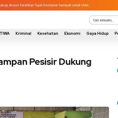
ngunan 2026, Pemkab Sumbawa Luncurkan Empat Proyek PKN II
latif, Wabup Ansori Serahkan Tujuh Kontainer Sampah untuk Utan
STIWA
Kriminal
Kesehatan
Ekonomi
Gaya Hidup
P
ampan Pesisir Dukung