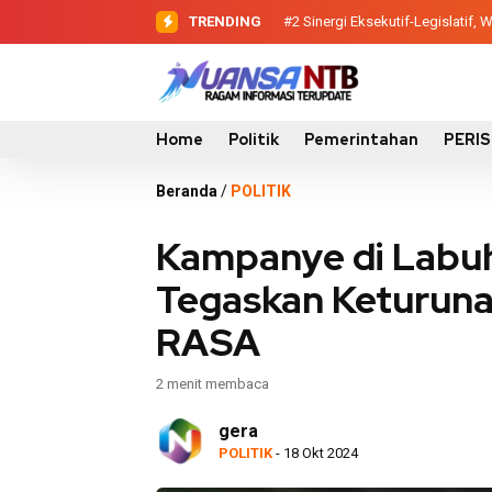
TRENDING
#2
#3
Evaluasi Perencanaan Pemba
Sinergi Eksekutif-Legis
Home
Politik
Pemerintahan
PERI
Beranda
/
POLITIK
Kampanye di Labuh
Tegaskan Keturunan
RASA
2 menit membaca
gera
POLITIK
- 18 Okt 2024