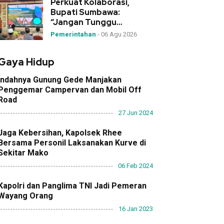
Perkuat Kolaborasi,
Bupati Sumbawa:
“Jangan Tunggu
Bencana, Desa Garda
Pemerintahan
-
06 Agu 2026
Terdepan Mitigasi!”
Gaya Hidup
Indahnya Gunung Gede Manjakan
Penggemar Campervan dan Mobil Off
Road
27 Jun 2024
Jaga Kebersihan, Kapolsek Rhee
Bersama Personil Laksanakan Kurve di
Sekitar Mako
06 Feb 2024
Kapolri dan Panglima TNI Jadi Pemeran
Wayang Orang
16 Jan 2023