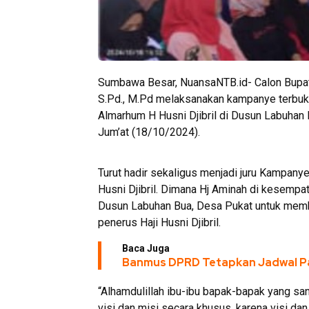
Sumbawa Besar, NuansaNTB.id- Calon Bupati
S.Pd., M.Pd melaksanakan kampanye terbuk
Almarhum H Husni Djibril di Dusun Labuhan
Jum’at (18/10/2024).
Turut hadir sekaligus menjadi juru Kampan
Husni Djibril. Dimana Hj Aminah di kesemp
Dusun Labuhan Bua, Desa Pukat untuk mem
penerus Haji Husni Djibril.
Baca Juga
Banmus DPRD Tetapkan Jadwal Pa
“Alhamdulillah ibu-ibu bapak-bapak yang san
visi dan misi secara khusus, karena visi dan 