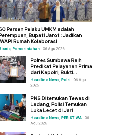
60 Persen Pelaku UMKM adalah
Perempuan, Bupati Jarot : Jadikan
IWAPI Rumah Kolaborasi
Bisnis
,
Pemerintahan
-
06 Agu 2026
Polres Sumbawa Raih
Predikat Pelayanan Prima
dari Kapolri, Bukti
Dedikasi Tinggi di
Headline News
,
Polri
-
06 Agu
Rakernis Polda NTB
2026
PNS Ditemukan Tewas di
Ladang, Polisi Temukan
Luka Lecet di Jari
Headline News
,
PERISTIWA
-
06
Agu 2026