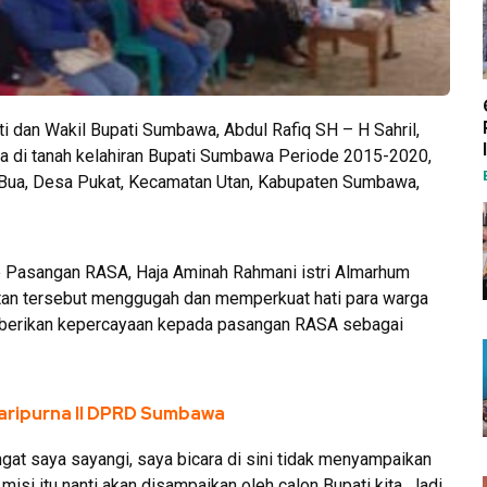
 dan Wakil Bupati Sumbawa, Abdul Rafiq SH – H Sahril,
a di tanah kelahiran Bupati Sumbawa Periode 2015-2020,
 Bua, Desa Pukat, Kecamatan Utan, Kabupaten Sumbawa,
ye Pasangan RASA, Haja Aminah Rahmani istri Almarhum
atan tersebut menggugah dan memperkuat hati para warga
berikan kepercayaan kepada pasangan RASA sebagai
ripurna II DPRD Sumbawa
gat saya sayangi, saya bicara di sini tidak menyampaikan
misi itu nanti akan disampaikan oleh calon Bupati kita. Jadi