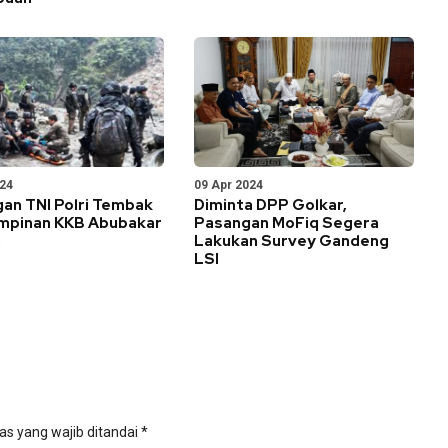
024
09 Apr 2024
an TNI Polri Tembak
Diminta DPP Golkar,
impinan KKB Abubakar
Pasangan MoFiq Segera
a
Lakukan Survey Gandeng
LSI
as yang wajib ditandai
*