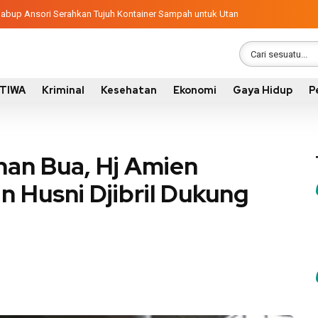
ngunan 2026, Pemkab Sumbawa Luncurkan Empat Proyek PKN II
latif, Wabup Ansori Serahkan Tujuh Kontainer Sampah untuk Utan
STIWA
Kriminal
Kesehatan
Ekonomi
Gaya Hidup
P
an Bua, Hj Amien
 Husni Djibril Dukung