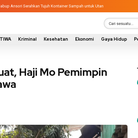
ngunan 2026, Pemkab Sumbawa Luncurkan Empat Proyek PKN II
latif, Wabup Ansori Serahkan Tujuh Kontainer Sampah untuk Utan
STIWA
Kriminal
Kesehatan
Ekonomi
Gaya Hidup
P
uat, Haji Mo Pemimpin
awa