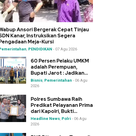
Wabup Ansori Bergerak Cepat Tinjau
SDN Kanar, Instruksikan Segera
Pengadaan Meja-Kursi
Pemerintahan
,
PENDIDIKAN
-
07 Agu 2026
60 Persen Pelaku UMKM
adalah Perempuan,
Bupati Jarot : Jadikan
IWAPI Rumah Kolaborasi
Bisnis
,
Pemerintahan
-
06 Agu
2026
Polres Sumbawa Raih
Predikat Pelayanan Prima
dari Kapolri, Bukti
Dedikasi Tinggi di
Headline News
,
Polri
-
06 Agu
Rakernis Polda NTB
2026