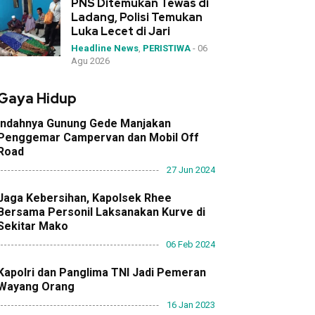
PNS Ditemukan Tewas di
Ladang, Polisi Temukan
Luka Lecet di Jari
Headline News
,
PERISTIWA
-
06
Agu 2026
Gaya Hidup
Indahnya Gunung Gede Manjakan
Penggemar Campervan dan Mobil Off
Road
27 Jun 2024
Jaga Kebersihan, Kapolsek Rhee
Bersama Personil Laksanakan Kurve di
Sekitar Mako
06 Feb 2024
Kapolri dan Panglima TNI Jadi Pemeran
Wayang Orang
16 Jan 2023