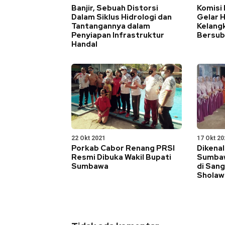
Banjir, Sebuah Distorsi
Komisi
Dalam Siklus Hidrologi dan
Gelar H
Tantangannya dalam
Kelang
Penyiapan Infrastruktur
Bersub
Handal
22 Okt 2021
17 Okt 20
Porkab Cabor Renang PRSI
Dikena
Resmi Dibuka Wakil Bupati
Sumbaw
Sumbawa
di San
Sholaw