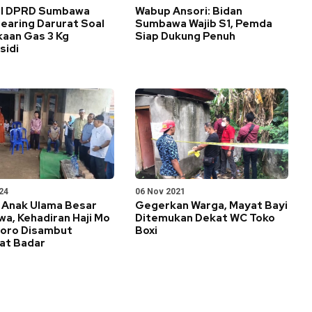
 II DPRD Sumbawa
Wabup Ansori: Bidan
earing Darurat Soal
Sumbawa Wajib S1, Pemda
kaan Gas 3 Kg
Siap Dukung Penuh
sidi
24
06 Nov 2021
l Anak Ulama Besar
Gegerkan Warga, Mayat Bayi
a, Kehadiran Haji Mo
Ditemukan Dekat WC Toko
goro Disambut
Boxi
at Badar