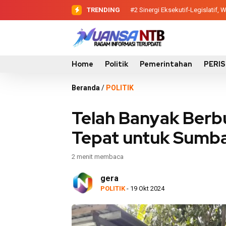
TRENDING
#2
#3
Evaluasi Perencanaan Pemba
Sinergi Eksekutif-Legis
Home
Politik
Pemerintahan
PERI
Beranda
/
POLITIK
Telah Banyak Berb
Tepat untuk Sumb
2 menit membaca
gera
POLITIK
- 19 Okt 2024