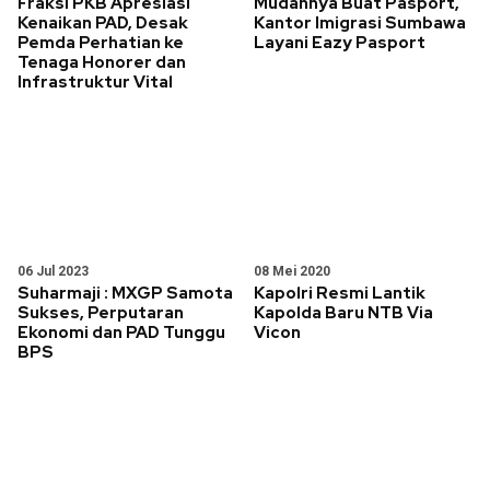
Fraksi PKB Apresiasi
Mudahnya Buat Pasport,
Kenaikan PAD, Desak
Kantor Imigrasi Sumbawa
Pemda Perhatian ke
Layani Eazy Pasport
Tenaga Honorer dan
Infrastruktur Vital
06 Jul 2023
08 Mei 2020
Suharmaji : MXGP Samota
Kapolri Resmi Lantik
Sukses, Perputaran
Kapolda Baru NTB Via
Ekonomi dan PAD Tunggu
Vicon
BPS