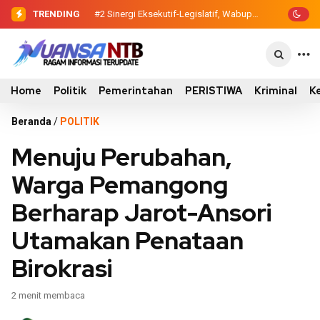
TRENDING
#2
#3
Sinergi Eksekutif-Legislatif, Wabup
Dewan Pendidikan Temukan
…
Ansori Serahkan Tujuh Kontainer
Kondisi 305 Siswa SDN Kanar Belajar di
Sampah untuk Utan
Tengah Keterbatasan
Home
Politik
Pemerintahan
PERISTIWA
Kriminal
K
Beranda
/
POLITIK
Menuju Perubahan,
Warga Pemangong
Berharap Jarot-Ansori
Utamakan Penataan
Birokrasi
2 menit membaca