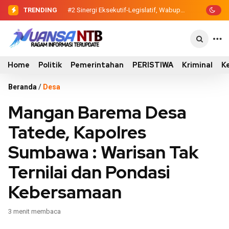
TRENDING
#2
#3
Evaluasi Perencanaan Pembangunan
Sinergi Eksekutif-Legislatif,
Wabup Ansori Serahkan Tujuh Kontainer
2026, Pemkab Sumbawa Luncurkan
Sampah untuk Utan
Empat Proyek PKN II
Home
Politik
Pemerintahan
PERISTIWA
Kriminal
K
Beranda
/
Desa
Mangan Barema Desa
Tatede, Kapolres
Sumbawa : Warisan Tak
Ternilai dan Pondasi
Kebersamaan
3 menit membaca