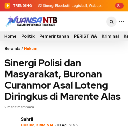
TRENDING
#2
Sinergi Eksekutif-Legislatif, Wabup
Ansori Serahkan Tujuh Kontainer
Sampah untuk Utan
Home
Politik
Pemerintahan
PERISTIWA
Kriminal
K
Beranda
/
Hukum
Sinergi Polisi dan
Masyarakat, Buronan
Curanmor Asal Loteng
Diringkus di Marente Alas
2 menit membaca
Sahril
HUKUM
,
KRIMINAL
- 03 Agu 2025