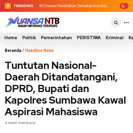
TRENDING
#3
Dewan Pendidikan Temukan Kondisi
305 Siswa SDN Kanar Belajar di Tengah
Keterbatasan
Home
Politik
Pemerintahan
PERISTIWA
Kriminal
K
Beranda
/
Headline News
Tuntutan Nasional-
Daerah Ditandatangani,
DPRD, Bupati dan
Kapolres Sumbawa Kawal
Aspirasi Mahasiswa
4 menit membaca