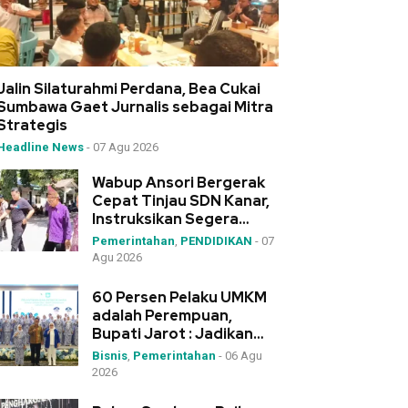
Jalin Silaturahmi Perdana, Bea Cukai
Sumbawa Gaet Jurnalis sebagai Mitra
Strategis
Headline News
-
07 Agu 2026
Wabup Ansori Bergerak
Cepat Tinjau SDN Kanar,
Instruksikan Segera
Pengadaan Meja-Kursi
Pemerintahan
,
PENDIDIKAN
-
07
Agu 2026
60 Persen Pelaku UMKM
adalah Perempuan,
Bupati Jarot : Jadikan
IWAPI Rumah Kolaborasi
Bisnis
,
Pemerintahan
-
06 Agu
2026