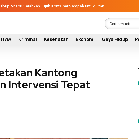
ngunan 2026, Pemkab Sumbawa Luncurkan Empat Proyek PKN II
latif, Wabup Ansori Serahkan Tujuh Kontainer Sampah untuk Utan
STIWA
Kriminal
Kesehatan
Ekonomi
Gaya Hidup
P
etakan Kantong
n Intervensi Tepat