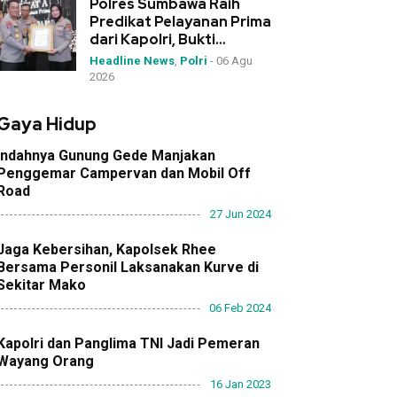
Polres Sumbawa Raih
Predikat Pelayanan Prima
dari Kapolri, Bukti
Dedikasi Tinggi di
Headline News
,
Polri
-
06 Agu
Rakernis Polda NTB
2026
Gaya Hidup
Indahnya Gunung Gede Manjakan
Penggemar Campervan dan Mobil Off
Road
27 Jun 2024
Jaga Kebersihan, Kapolsek Rhee
Bersama Personil Laksanakan Kurve di
Sekitar Mako
06 Feb 2024
Kapolri dan Panglima TNI Jadi Pemeran
Wayang Orang
16 Jan 2023