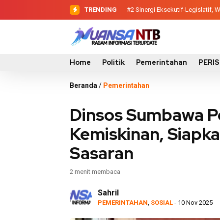
TRENDING
#2
#3
Evaluasi Perencanaan Pemba
Sinergi Eksekutif-Legis
Home
Politik
Pemerintahan
PERI
Beranda
/
Pemerintahan
Dinsos Sumbawa P
Kemiskinan, Siapka
Sasaran
2 menit membaca
Sahril
PEMERINTAHAN
,
SOSIAL
- 10 Nov 2025