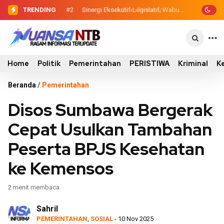
TRENDING
#2
#3
Dewan Pendidikan Temukan Kondisi
Sinergi Eksekutif-Legislatif,
Wabup Ansori Serahkan Tujuh Kontainer
305 Siswa SDN Kanar Belajar di Tengah
Sampah untuk Utan
Keterbatasan
Home
Politik
Pemerintahan
PERISTIWA
Kriminal
K
Beranda
/
Pemerintahan
Disos Sumbawa Bergerak
Cepat Usulkan Tambahan
Peserta BPJS Kesehatan
ke Kemensos
2 menit membaca
Sahril
PEMERINTAHAN
,
SOSIAL
- 10 Nov 2025