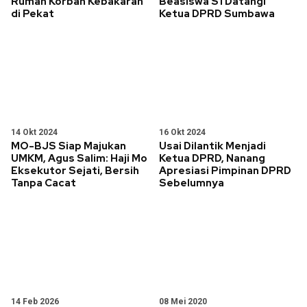
Rumah Korban Kebakaran
Beasiswa S1 Datangi
di Pekat
Ketua DPRD Sumbawa
14 Okt 2024
16 Okt 2024
MO-BJS Siap Majukan
Usai Dilantik Menjadi
UMKM, Agus Salim: Haji Mo
Ketua DPRD, Nanang
Eksekutor Sejati, Bersih
Apresiasi Pimpinan DPRD
Tanpa Cacat
Sebelumnya
14 Feb 2026
08 Mei 2020