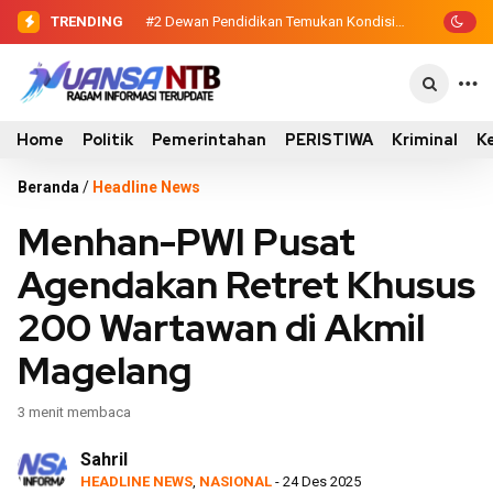
TRENDING
#2
#3
Polres Sumbawa Raih Predikat
Dewan Pendidikan Temukan
Kondisi 305 Siswa SDN Kanar Belajar di
Pelayanan Prima dari Kapolri, Bukti
Tengah Keterbatasan
Dedikasi Tinggi di Rakernis Polda NTB
Home
Politik
Pemerintahan
PERISTIWA
Kriminal
K
Beranda
/
Headline News
Menhan-PWI Pusat
Agendakan Retret Khusus
200 Wartawan di Akmil
Magelang
3 menit membaca
Sahril
HEADLINE NEWS
,
NASIONAL
- 24 Des 2025