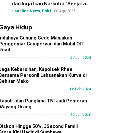
dan Ingatkan Narkoba “Senjata
Pemusnah Generasi”
Headline News
,
Polri
-
08 Agu 2026
Gaya Hidup
Indahnya Gunung Gede Manjakan
Penggemar Campervan dan Mobil Off
Road
27 Jun 2024
Jaga Kebersihan, Kapolsek Rhee
Bersama Personil Laksanakan Kurve di
Sekitar Mako
06 Feb 2024
Kapolri dan Panglima TNI Jadi Pemeran
Wayang Orang
16 Jan 2023
Diskon Hingga 50%, 3Second Famili
Store Kini Hadir di Sumbawa