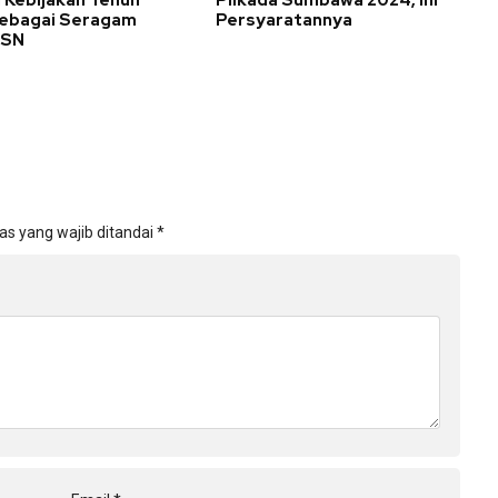
 Kebijakan Tenun
Pilkada Sumbawa 2024, Ini
sebagai Seragam
Persyaratannya
ASN
as yang wajib ditandai
*