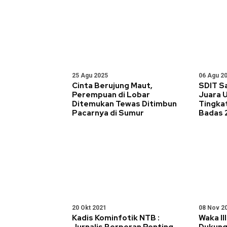
25 Agu 2025
06 Agu 2
Cinta Berujung Maut,
SDIT S
Perempuan di Lobar
Juara 
Ditemukan Tewas Ditimbun
Tingka
Pacarnya di Sumur
Badas 
20 Okt 2021
08 Nov 2
Kadis Kominfotik NTB :
Waka I