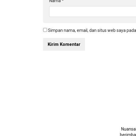
Nama
*
Simpan nama, email, dan situs web saya pada
NuansaN
berimban