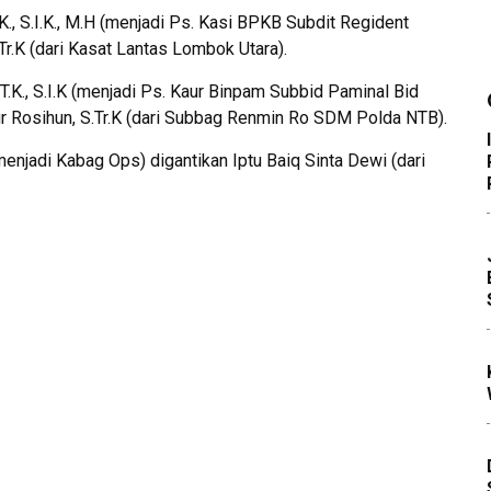
., S.I.K., M.H (menjadi Ps. Kasi BPKB Subdit Regident
Tr.K (dari Kasat Lantas Lombok Utara).
T.K., S.I.K (menjadi Ps. Kaur Binpam Subbid Paminal Bid
r Rosihun, S.Tr.K (dari Subbag Renmin Ro SDM Polda NTB).
menjadi Kabag Ops) digantikan Iptu Baiq Sinta Dewi (dari