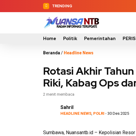
TRENDING
Home
Politik
Pemerintahan
PERI
Beranda
/
Headline News
Rotasi Akhir Tahu
Riki, Kabag Ops da
2 menit membaca
Sahril
HEADLINE NEWS
,
POLRI
- 30 Des 2025
Sumbawa, Nuansantb.id – Kepolisian Resor