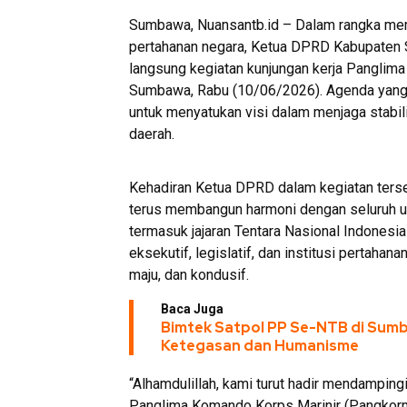
Sumbawa, Nuansantb.id – Dalam rangka memp
pertahanan negara, Ketua DPRD Kabupaten S
langsung kegiatan kunjungan kerja Panglim
Sumbawa, Rabu (10/06/2026). Agenda yang 
untuk menyatukan visi dalam menjaga stab
daerah.
Kehadiran Ketua DPRD dalam kegiatan terse
terus membangun harmoni dengan seluruh u
termasuk jajaran Tentara Nasional Indonesia
eksekutif, legislatif, dan institusi pertaha
maju, dan kondusif.
Baca Juga
Bimtek Satpol PP Se-NTB di Sum
Ketegasan dan Humanisme
“Alhamdulillah, kami turut hadir mendampin
Panglima Komando Korps Marinir (Pangkorm