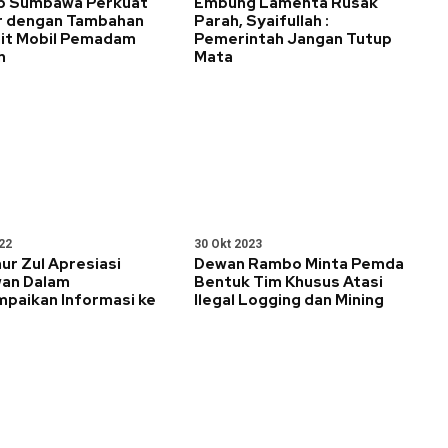
 Sumbawa Perkuat
Embung Lamenta Rusak
 dengan Tambahan
Parah, Syaifullah :
nit Mobil Pemadam
Pemerintah Jangan Tutup
h
Mata
22
30 Okt 2023
ur Zul Apresiasi
Dewan Rambo Minta Pemda
an Dalam
Bentuk Tim Khusus Atasi
paikan Informasi ke
Ilegal Logging dan Mining