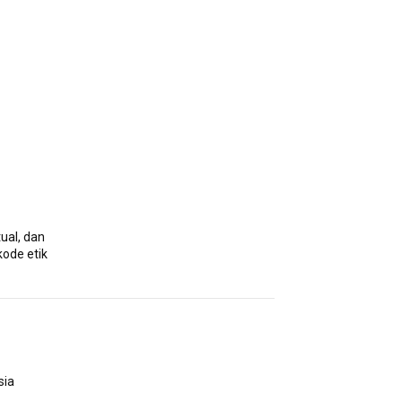
ual, dan
kode etik
sia