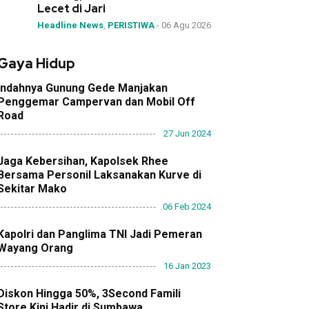
Lecet di Jari
Headline News
,
PERISTIWA
-
06 Agu 2026
Gaya Hidup
Indahnya Gunung Gede Manjakan
Penggemar Campervan dan Mobil Off
Road
27 Jun 2024
Jaga Kebersihan, Kapolsek Rhee
Bersama Personil Laksanakan Kurve di
Sekitar Mako
06 Feb 2024
Kapolri dan Panglima TNI Jadi Pemeran
Wayang Orang
16 Jan 2023
Diskon Hingga 50%, 3Second Famili
Store Kini Hadir di Sumbawa