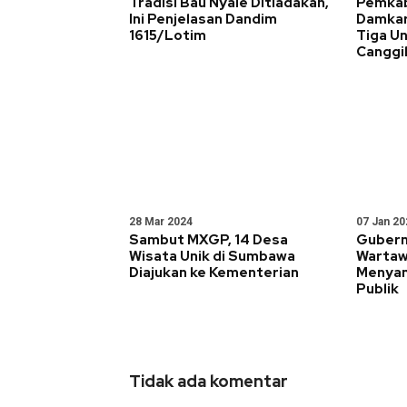
Tradisi Bau Nyale Ditiadakan,
Pemkab
Ini Penjelasan Dandim
Damkar
1615/Lotim
Tiga U
Canggi
28 Mar 2024
07 Jan 20
Sambut MXGP, 14 Desa
Gubern
Wisata Unik di Sumbawa
Wartaw
Diajukan ke Kementerian
Menyam
Publik
Tidak ada komentar