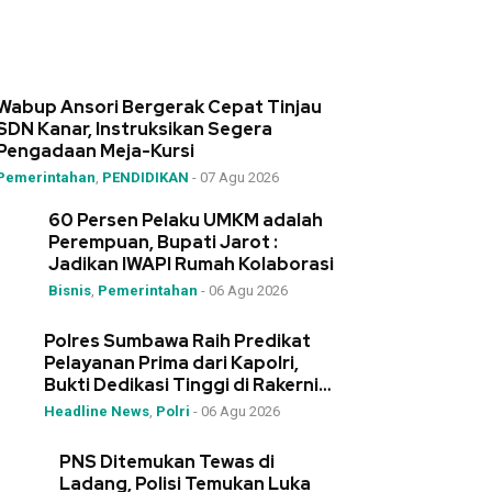
Wabup Ansori Bergerak Cepat Tinjau
SDN Kanar, Instruksikan Segera
Pengadaan Meja-Kursi
Pemerintahan
,
PENDIDIKAN
-
07 Agu 2026
60 Persen Pelaku UMKM adalah
Perempuan, Bupati Jarot :
Jadikan IWAPI Rumah Kolaborasi
Bisnis
,
Pemerintahan
-
06 Agu 2026
Polres Sumbawa Raih Predikat
Pelayanan Prima dari Kapolri,
Bukti Dedikasi Tinggi di Rakernis
Polda NTB
Headline News
,
Polri
-
06 Agu 2026
PNS Ditemukan Tewas di
Ladang, Polisi Temukan Luka