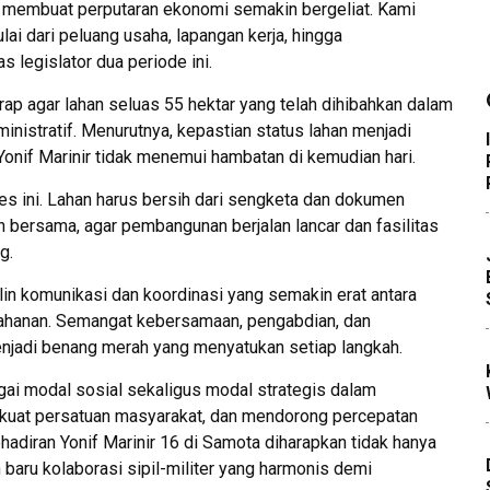
 membuat perputaran ekonomi semakin bergeliat. Kami
ulai dari peluang usaha, lapangan kerja, hingga
 legislator dua periode ini.
arap agar lahan seluas 55 hektar yang telah dihibahkan dalam
inistratif. Menurutnya, kepastian status lahan menjadi
onif Marinir tidak menemui hambatan di kemudian hari.
s ini. Lahan harus bersih dari sengketa dan dokumen
n bersama, agar pembangunan berjalan lancar dan fasilitas
g.
alin komunikasi dan koordinasi yang semakin erat antara
rtahanan. Semangat kebersamaan, pengabdian, dan
jadi benang merah yang menyatukan setiap langkah.
agai modal sosial sekaligus modal strategis dalam
kuat persatuan masyarakat, dan mendorong percepatan
adiran Yonif Marinir 16 di Samota diharapkan tidak hanya
 baru kolaborasi sipil-militer yang harmonis demi