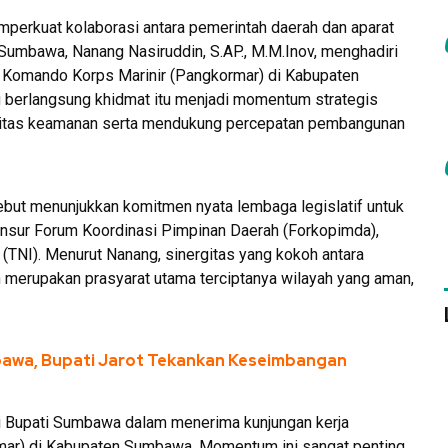
erkuat kolaborasi antara pemerintah daerah dan aparat
umbawa, Nanang Nasiruddin, S.AP., M.M.Inov, menghadiri
a Komando Korps Marinir (Pangkormar) di Kabupaten
berlangsung khidmat itu menjadi momentum strategis
ilitas keamanan serta mendukung percepatan pembangunan
but menunjukkan komitmen nyata lembaga legislatif untuk
nsur Forum Koordinasi Pimpinan Daerah (Forkopimda),
 (TNI). Menurut Nanang, sinergitas yang kokoh antara
nan merupakan prasyarat utama terciptanya wilayah yang aman,
bawa, Bupati Jarot Tekankan Keseimbangan
gi Bupati Sumbawa dalam menerima kunjungan kerja
ar) di Kabupaten Sumbawa. Momentum ini sangat penting