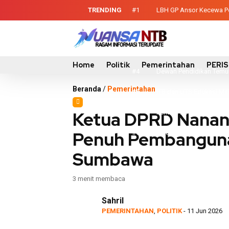
TRENDING
#1
LBH GP Ansor Kecewa Pel
#2
Sinergi Eksekutif-Legis
#3
Evaluasi Perencanaan 
Home
Politik
Pemerintahan
PERI
#4
Dewan Pendidikan Temuk
Beranda
/
Pemerintahan
#5
ITB dan UTS Edukasi Mi
Ketua DPRD Nanan
#6
Perkuat Kolaborasi, Bup
Penuh Pembangunan 
#7
Sinergi TNI-Pemda Tanam
Sumbawa
#8
Polres Sumbawa Raih Pred
NTB
#9
Dukung Pelestarian, Ka
3 menit membaca
#10
Digitalisasi Identitas
Sahril
PEMERINTAHAN
,
POLITIK
- 11 Jun 2026