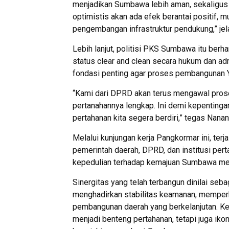
menjadikan Sumbawa lebih aman, sekaligus
optimistis akan ada efek berantai positif, m
pengembangan infrastruktur pendukung,” jelas
Lebih lanjut, politisi PKS Sumbawa itu berh
status clear and clean secara hukum dan adm
fondasi penting agar proses pembangunan Y
“Kami dari DPRD akan terus mengawal prose
pertanahannya lengkap. Ini demi kepentinga
pertahanan kita segera berdiri,” tegas Nanan
Melalui kunjungan kerja Pangkormar ini, terj
pemerintah daerah, DPRD, dan institusi pe
kepedulian terhadap kemajuan Sumbawa men
Sinergitas yang telah terbangun dinilai seb
menghadirkan stabilitas keamanan, memper
pembangunan daerah yang berkelanjutan. Keh
menjadi benteng pertahanan, tetapi juga ikon