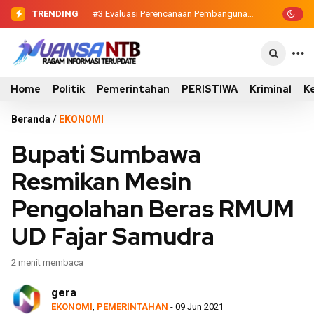
TRENDING
#3
Evaluasi Perencanaan Pembangunan
2026, Pemkab Sumbawa Luncurkan
Empat Proyek PKN II
Home
Politik
Pemerintahan
PERISTIWA
Kriminal
K
Beranda
/
EKONOMI
Bupati Sumbawa
Resmikan Mesin
Pengolahan Beras RMUM
UD Fajar Samudra
2 menit membaca
gera
EKONOMI
,
PEMERINTAHAN
- 09 Jun 2021