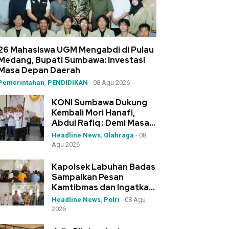
26 Mahasiswa UGM Mengabdi di Pulau
Medang, Bupati Sumbawa: Investasi
Masa Depan Daerah
Pemerintahan
,
PENDIDIKAN
-
08 Agu 2026
KONI Sumbawa Dukung
Kembali Mori Hanafi,
Abdul Rafiq : Demi Masa
Depan Olahraga NTB
Headline News
,
Olahraga
-
08
Agu 2026
Kapolsek Labuhan Badas
Sampaikan Pesan
Kamtibmas dan Ingatkan
Narkoba “Senjata
Headline News
,
Polri
-
08 Agu
Pemusnah Generasi”
2026