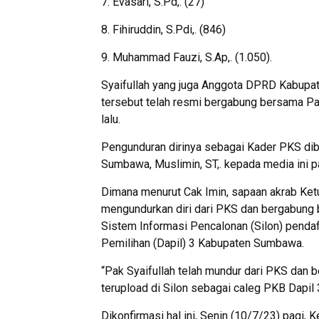
7. Evasari, S.Pd,. (27)
8. Fihiruddin, S.Pdi,. (846)
9. Muhammad Fauzi, S.Ap,. (1.050).
Syaifullah yang juga Anggota DPRD Kabupat
tersebut telah resmi bergabung bersama Pa
lalu.
Pengunduran dirinya sebagai Kader PKS d
Sumbawa, Muslimin, ST,. kepada media ini p
Dimana menurut Cak Imin, sapaan akrab Ket
mengundurkan diri dari PKS dan bergabung 
Sistem Informasi Pencalonan (Silon) pendaft
Pemilihan (Dapil) 3 Kabupaten Sumbawa.
“Pak Syaifullah telah mundur dari PKS dan 
terupload di Silon sebagai caleg PKB Dapil 
Dikonfirmasi hal ini, Senin (10/7/23) pagi