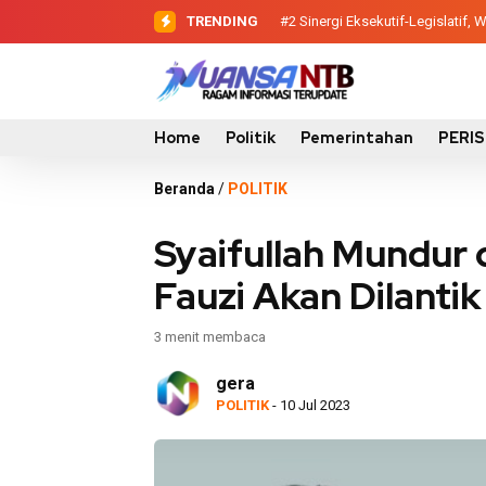
TRENDING
#2
#3
Dewan Pendidikan Temukan Ko
Sinergi Eksekutif-Legis
Home
Politik
Pemerintahan
PERI
Beranda
/
POLITIK
Syaifullah Mundur
Fauzi Akan Dilanti
3 menit membaca
gera
POLITIK
- 10 Jul 2023