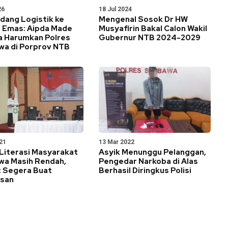
26
18 Jul 2024
dang Logistik ke
Mengenal Sosok Dr HW
 Emas: Aipda Made
Musyafirin Bakal Calon Wakil
a Harumkan Polres
Gubernur NTB 2024-2029
a di Porprov NTB
21
13 Mar 2022
 Literasi Masyarakat
Asyik Menunggu Pelanggan,
a Masih Rendah,
Pengedar Narkoba di Alas
: Segera Buat
Berhasil Diringkus Polisi
san