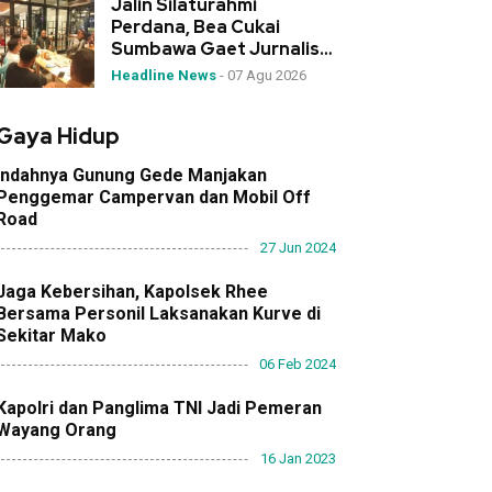
Jalin Silaturahmi
Perdana, Bea Cukai
Sumbawa Gaet Jurnalis
sebagai Mitra Strategis
Headline News
-
07 Agu 2026
Gaya Hidup
Indahnya Gunung Gede Manjakan
Penggemar Campervan dan Mobil Off
Road
27 Jun 2024
Jaga Kebersihan, Kapolsek Rhee
Bersama Personil Laksanakan Kurve di
Sekitar Mako
06 Feb 2024
Kapolri dan Panglima TNI Jadi Pemeran
Wayang Orang
16 Jan 2023