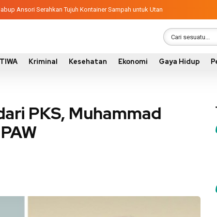
ndisi 305 Siswa SDN Kanar Belajar di Tengah Keterbatasan
latif, Wabup Ansori Serahkan Tujuh Kontainer Sampah untuk Utan
STIWA
Kriminal
Kesehatan
Ekonomi
Gaya Hidup
P
 dari PKS, Muhammad
k PAW