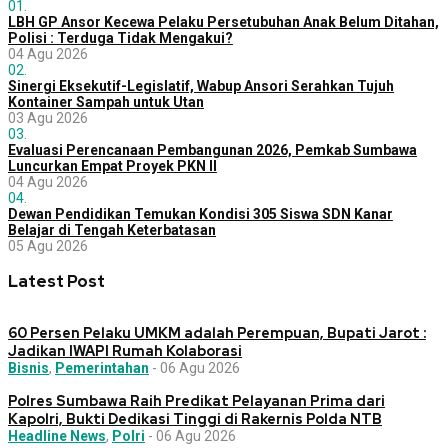
01.
LBH GP Ansor Kecewa Pelaku Persetubuhan Anak Belum Ditahan,
Polisi : Terduga Tidak Mengakui?
04 Agu 2026
02.
Sinergi Eksekutif-Legislatif, Wabup Ansori Serahkan Tujuh
Kontainer Sampah untuk Utan
03 Agu 2026
03.
Evaluasi Perencanaan Pembangunan 2026, Pemkab Sumbawa
Luncurkan Empat Proyek PKN II
04 Agu 2026
04.
Dewan Pendidikan Temukan Kondisi 305 Siswa SDN Kanar
Belajar di Tengah Keterbatasan
05 Agu 2026
Latest Post
60 Persen Pelaku UMKM adalah Perempuan, Bupati Jarot :
Jadikan IWAPI Rumah Kolaborasi
Bisnis
,
Pemerintahan
-
06 Agu 2026
Polres Sumbawa Raih Predikat Pelayanan Prima dari
Kapolri, Bukti Dedikasi Tinggi di Rakernis Polda NTB
Headline News
,
Polri
-
06 Agu 2026