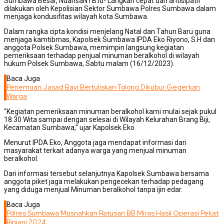
Sumbawa Besar, NuansaNTB.id- Langkah cepat dan antisipatif
dilakukan oleh Kepolisian Sektor Sumbawa Polres Sumbawa dalam
menjaga kondusifitas wilayah kota Sumbawa.
Dalam rangka cipta kondisi menjelang Natal dan Tahun Baru guna
menjaga kamtibmas, Kapolsek Sumbawa IPDA Eko Riyono, S.H dan
anggota Polsek Sumbawa, memimpin langsung kegiatan
pemeriksaan terhadap penjual minuman beralkohol di wilayah
hukum Polsek Sumbawa, Sabtu malam (16/12/2023).
Baca Juga
Penemuan Jasad Bayi Bertuliskan Tolong Dikubur Gegerkan
Warga
“Kegiatan pemeriksaan minuman beralkohol kami mulai sejak pukul
18.30 Wita sampai dengan selesai di Wilayah Kelurahan Brang Biji,
Kecamatan Sumbawa,” ujar Kapolsek Eko.
Menurut IPDA Eko, Anggota jaga mendapat informasi dari
masyarakat terkait adanya warga yang menjual minuman
beralkohol.
Dari informasi tersebut selanjutnya Kapolsek Sumbawa bersama
anggota piket jaga melakukan pengecekan terhadap pedagang
yang diduga menjual Minuman beralkohol tanpa ijin edar.
Baca Juga
Polres Sumbawa Musnahkan Ratusan BB Miras Hasil Operasi Pekat
Rinjani 2024