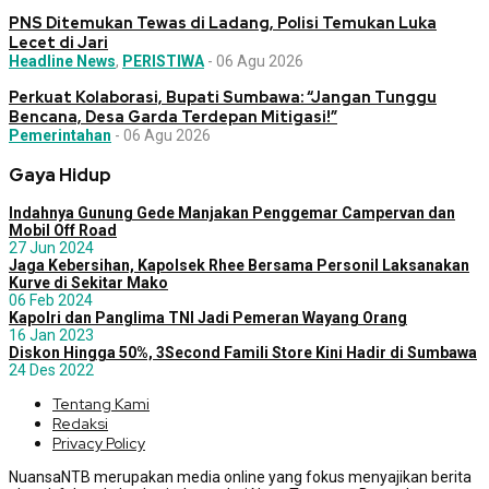
PNS Ditemukan Tewas di Ladang, Polisi Temukan Luka
Lecet di Jari
Headline News
,
PERISTIWA
-
06 Agu 2026
Perkuat Kolaborasi, Bupati Sumbawa: “Jangan Tunggu
Bencana, Desa Garda Terdepan Mitigasi!”
Pemerintahan
-
06 Agu 2026
Gaya Hidup
Indahnya Gunung Gede Manjakan Penggemar Campervan dan
Mobil Off Road
27 Jun 2024
Jaga Kebersihan, Kapolsek Rhee Bersama Personil Laksanakan
Kurve di Sekitar Mako
06 Feb 2024
Kapolri dan Panglima TNI Jadi Pemeran Wayang Orang
16 Jan 2023
Diskon Hingga 50%, 3Second Famili Store Kini Hadir di Sumbawa
24 Des 2022
Tentang Kami
Redaksi
Privacy Policy
NuansaNTB merupakan media online yang fokus menyajikan berita