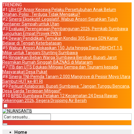
TRENDING
#1
LBH GP Ansor Kecewa Pelaku Persetubuhan Anak Belum
Ditahan, Polisi : Terduga Tidak Mengakui?
#2
Sinergi Eksekutif-Legislatif, Wabup Ansori Serahkan Tujuh
Kontainer Sampah untuk Utan
#3
Evaluasi Perencanaan Pembangunan 2026, Pemkab Sumbawa
Luncurkan Empat Proyek PKN II
#4
Dewan Pendidikan Temukan Kondisi 305 Siswa SDN Kanar
Belajar di Tengah Keterbatasan
#5
Wabup Ansori Alokasikan 150 Juta hingga Dana DBHCHT 1,5
Miliar untuk Tangani Stunting Sumbawa
#6
Ringankan Beban Warga Sumbawa Berobat, Bupati Jarot
Resmikan Rumah Singgah BAZNAS di Mataram
#7
ITB dan UTS Edukasi Mitigasi Gempa dan Tsunami kepada
Masyarakat Desa Pukat
#8
Sinergi TNI-Pemda Tanam 2.000 Mangrove di Pesisir Moyo Utara
Sambut HUT ke-81 RI
#9
Perkuat Kolaborasi, Bupati Sumbawa: “Jangan Tunggu Bencana,
Desa Garda Terdepan Mitigasi!”
#10
BPBD Sumbawa Petakan 12 Kecamatan 24 Desa Rawan
Kekeringan 2026, Segera Dropping Air Bersih
Home