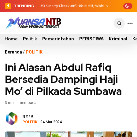
TRENDING
#2
#3
Sinergi Eksekutif-Legislatif, Wabup
Dewan Pendidikan Temukan
Kondisi 305 Siswa SDN Kanar Belajar di
Ansori Serahkan Tujuh Kontainer
Tengah Keterbatasan
Sampah untuk Utan
Home
Politik
Pemerintahan
PERISTIWA
Kriminal
K
Beranda
/
POLITIK
Ini Alasan Abdul Rafiq
Bersedia Dampingi Haji
Mo’ di Pilkada Sumbawa
3 menit membaca
gera
POLITIK
- 24 Mar 2024