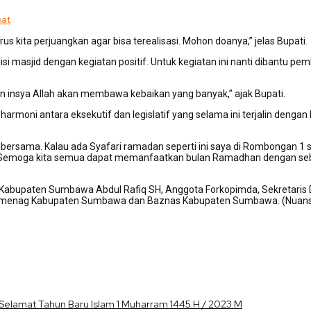
pat
rus kita perjuangkan agar bisa terealisasi. Mohon doanya,” jelas Bupati.
si masjid dengan kegiatan positif. Untuk kegiatan ini nanti dibantu
n insya Allah akan membawa kebaikan yang banyak,” ajak Bupati.
oni antara eksekutif dan legislatif yang selama ini terjalin deng
rsama. Kalau ada Syafari ramadan seperti ini saya di Rombongan 1 sel
. Semoga kita semua dapat memanfaatkan bulan Ramadhan dengan seb
 Kabupaten Sumbawa Abdul Rafiq SH, Anggota Forkopimda, Sekretaris Da
 Kemenag Kabupaten Sumbawa dan Baznas Kabupaten Sumbawa. (Nuans
elamat Tahun Baru Islam 1 Muharram 1445 H / 2023 M