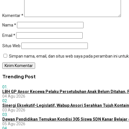
Komentar
*
Nama
*
Email
*
Situs Web
Simpan nama, email, dan situs web saya pada peramban ini untuk
Trending Post
01.
LBH GP Ansor Kecewa Pelaku Persetubuhan Anak Belum Ditahan, P
04 Agu 2026
02.
Sinergi Eksekutif-Legislatif, Wabup Ansori Serahkan Tujuh Konta
03 Agu 2026
03.
Dewan Pendidikan Temukan Kondisi 305 Siswa SDN Kanar Belajar 
05 Agu 2026
04.