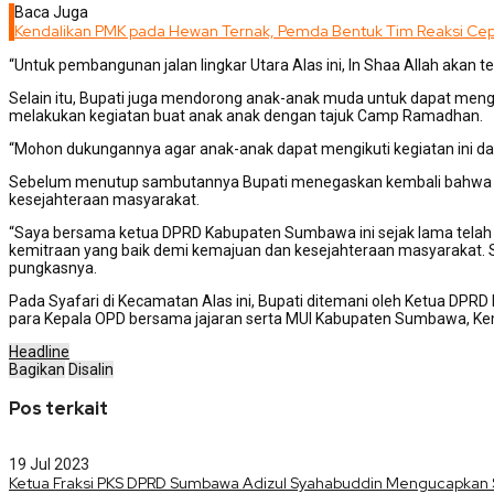
Baca Juga
Kendalikan PMK pada Hewan Ternak, Pemda Bentuk Tim Reaksi Ce
“Untuk pembangunan jalan lingkar Utara Alas ini, In Shaa Allah akan te
Selain itu, Bupati juga mendorong anak-anak muda untuk dapat mengi
melakukan kegiatan buat anak anak dengan tajuk Camp Ramadhan.
“Mohon dukungannya agar anak-anak dapat mengikuti kegiatan ini da
Sebelum menutup sambutannya Bupati menegaskan kembali bahwa harm
kesejahteraan masyarakat.
“Saya bersama ketua DPRD Kabupaten Sumbawa ini sejak lama telah be
kemitraan yang baik demi kemajuan dan kesejahteraan masyarakat
pungkasnya.
Pada Syafari di Kecamatan Alas ini, Bupati ditemani oleh Ketua DPRD
para Kepala OPD bersama jajaran serta MUI Kabupaten Sumbawa,
Headline
Bagikan
Disalin
Pos terkait
19 Jul 2023
Ketua Fraksi PKS DPRD Sumbawa Adizul Syahabuddin Mengucapkan S