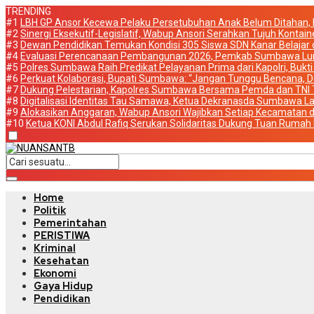
TRENDING
#1
LBH GP Ansor Kecewa Pelaku Persetubuhan Anak Belum Ditahan, P
#2
Sinergi Eksekutif-Legislatif, Wabup Ansori Serahkan Tujuh Konta
#3
Dewan Pendidikan Temukan Kondisi 305 Siswa SDN Kanar Belajar 
#4
Evaluasi Perencanaan Pembangunan 2026, Pemkab Sumbawa Lunc
#5
Polres Sumbawa Raih Predikat Pelayanan Prima dari Kapolri, Bukti 
#6
Perkuat Kolaborasi, Bupati Sumbawa: “Jangan Tunggu Bencana, De
#7
Dukung Pelestarian, Kapolres Sumbawa Bersama Pemda dan TNI
#8
Digitalisasi Identitas Tau Samawa, Ketua Dekranasda Sumbawa La
#9
Alokasikan Anggaran, Wabup Ansori Wajibkan Setiap Kecamatan d
#10
Ketua KONI Abdul Rafiq Serukan Solidaritas Dukung Tuan Ruma
Home
Politik
Pemerintahan
PERISTIWA
Kriminal
Kesehatan
Ekonomi
Gaya Hidup
Pendidikan