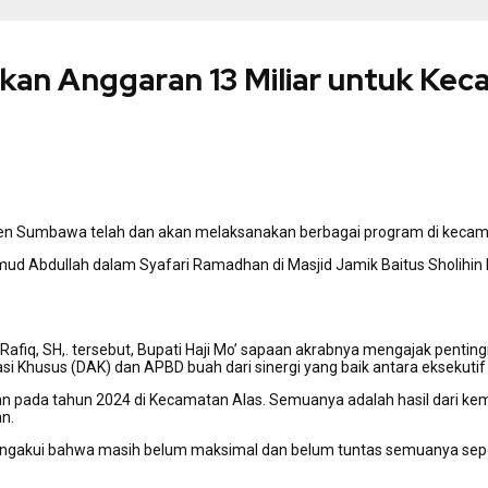
n Anggaran 13 Miliar untuk Kec
en Sumbawa telah dan akan melaksanakan berbagai program di kecama
ud Abdullah dalam Syafari Ramadhan di Masjid Jamik Baitus Sholihin
afiq, SH,. tersebut, Bupati Haji Mo’ sapaan akrabnya mengajak penti
i Khusus (DAK) dan APBD buah dari sinergi yang baik antara eksekutif d
pada tahun 2024 di Kecamatan Alas. Semuanya adalah hasil dari kemitra
n.
engakui bahwa masih belum maksimal dan belum tuntas semuanya sepert