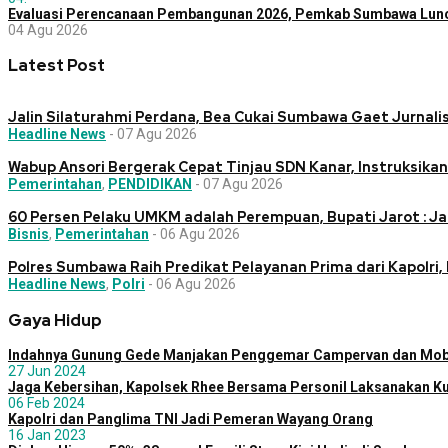
Evaluasi Perencanaan Pembangunan 2026, Pemkab Sumbawa Lunc
04 Agu 2026
Latest Post
Jalin Silaturahmi Perdana, Bea Cukai Sumbawa Gaet Jurnalis
Headline News
-
07 Agu 2026
Wabup Ansori Bergerak Cepat Tinjau SDN Kanar, Instruksika
Pemerintahan
,
PENDIDIKAN
-
07 Agu 2026
60 Persen Pelaku UMKM adalah Perempuan, Bupati Jarot : Ja
Bisnis
,
Pemerintahan
-
06 Agu 2026
Polres Sumbawa Raih Predikat Pelayanan Prima dari Kapolri, 
Headline News
,
Polri
-
06 Agu 2026
Gaya Hidup
Indahnya Gunung Gede Manjakan Penggemar Campervan dan Mobi
27 Jun 2024
Jaga Kebersihan, Kapolsek Rhee Bersama Personil Laksanakan Ku
06 Feb 2024
Kapolri dan Panglima TNI Jadi Pemeran Wayang Orang
16 Jan 2023