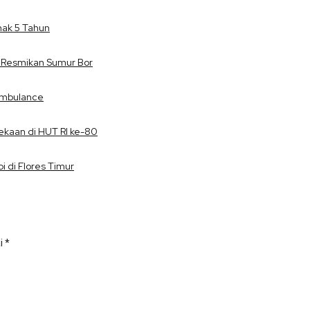
nak 5 Tahun
Resmikan Sumur Bor
Ambulance
ekaan di HUT RI ke-80
i di Flores Timur
ai
*