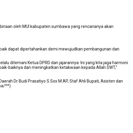
 pembinaan oleh MUI kabupaten sumbawa yang rencananya akan
an baik dapat dipertahankan demi mewujudkan pembangunan dan
alu ditemani Ketua DPRD dan jajarannya. Ini yang kita jaga harmoni
aik-baiknya dan meningkatkan ketakwaan kepada Allah SWT,”
erah Dr Budi Prasatiyo S.Sos M.AP, Staf Ahli Bupati, Asisten dan
a/**)