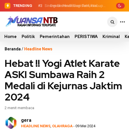
TRENDING
#2
#3
Sinergi Eksekutif-Legislatif, Wabup
Dewan Pendidikan Temukan
Kondisi 305 Siswa SDN Kanar Belajar di
Ansori Serahkan Tujuh Kontainer
Tengah Keterbatasan
Sampah untuk Utan
Home
Politik
Pemerintahan
PERISTIWA
Kriminal
K
Beranda
/
Headline News
Hebat !! Yogi Atlet Karate
ASKI Sumbawa Raih 2
Medali di Kejurnas Jaktim
2024
2 menit membaca
gera
HEADLINE NEWS
,
OLAHRAGA
- 09 Mei 2024