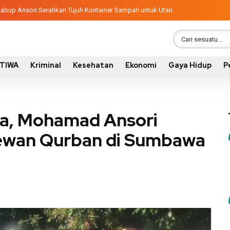
ngunan 2026, Pemkab Sumbawa Luncurkan Empat Proyek PKN II
latif, Wabup Ansori Serahkan Tujuh Kontainer Sampah untuk Utan
STIWA
Kriminal
Kesehatan
Ekonomi
Gaya Hidup
P
aya, Mohamad Ansori
Hewan Qurban di Sumbawa