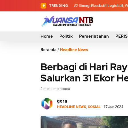
TRENDING
#2
#3
Evaluasi Perencanaan Pemba
Sinergi Eksekutif-Legis
Home
Politik
Pemerintahan
PERI
Beranda
/
Headline News
Berbagi di Hari R
Salurkan 31 Ekor 
2 menit membaca
gera
HEADLINE NEWS
,
SOSIAL
- 17 Jun 2024