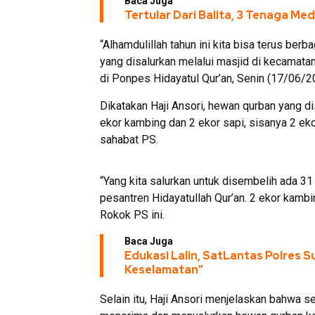
Baca Juga
Tertular Dari Balita, 3 Tenaga M
“Alhamdulillah tahun ini kita bisa terus b
yang disalurkan melalui masjid di kecamata
di Ponpes Hidayatul Qur’an, Senin (17/06/2
Dikatakan Haji Ansori, hewan qurban yang di
ekor kambing dan 2 ekor sapi, sisanya 2 eko
sahabat PS.
“Yang kita salurkan untuk disembelih ada 3
pesantren Hidayatullah Qur’an. 2 ekor kambi
Rokok PS ini.
Baca Juga
Edukasi Lalin, SatLantas Polres 
Keselamatan”
Selain itu, Haji Ansori menjelaskan bahwa s