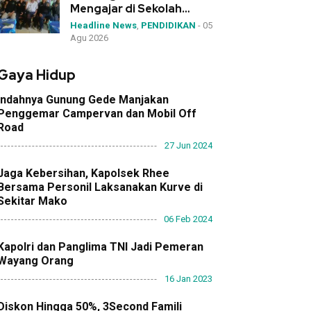
Mengajar di Sekolah
Tanpa Siswa Muslim
Headline News
,
PENDIDIKAN
-
05
Dipindahkan
Agu 2026
Gaya Hidup
Indahnya Gunung Gede Manjakan
Penggemar Campervan dan Mobil Off
Road
27 Jun 2024
Jaga Kebersihan, Kapolsek Rhee
Bersama Personil Laksanakan Kurve di
Sekitar Mako
06 Feb 2024
Kapolri dan Panglima TNI Jadi Pemeran
Wayang Orang
16 Jan 2023
Diskon Hingga 50%, 3Second Famili