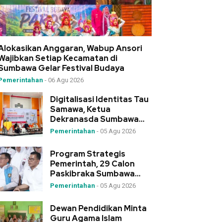
Alokasikan Anggaran, Wabup Ansori
Wajibkan Setiap Kecamatan di
Sumbawa Gelar Festival Budaya
Pemerintahan
-
06 Agu 2026
Digitalisasi Identitas Tau
Samawa, Ketua
Dekranasda Sumbawa
Launching Aplikasi Kre
Pemerintahan
-
05 Agu 2026
Alang
Program Strategis
Pemerintah, 29 Calon
Paskibraka Sumbawa
Ikuti Diklat 3 Wakili NTB
Pemerintahan
-
05 Agu 2026
Dewan Pendidikan Minta
Guru Agama Islam